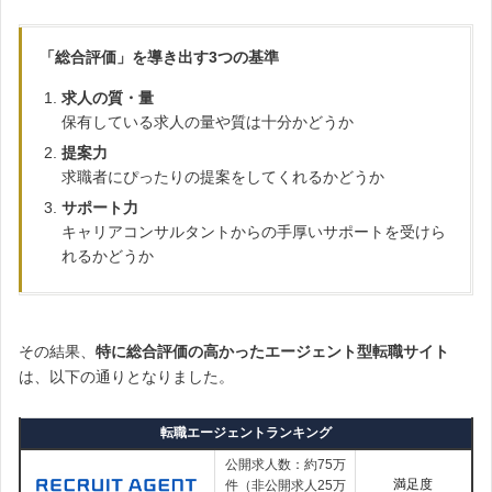
業界内でも指折りの求人数を誇る大型転職サイト
ツールがあり、これも同サービスが人気を呼んでいる理由の1つ
です。
アンケートからわかった！ 『
リクナビNEXT
』の特
直近
です。
では約4,000件の求人が追加・更新されて
（2023年10月15日）
徴まとめ
「総合評価」を導き出す3つの基準
おり、週2回程度の更新によって鮮度の高い求人が掲載されてい
実際に診断してみた利用者からは、「
驚くほど良く当たってい
転職活動の定番サービスとも言うべき求人サイト『
リクナビ
ます。
る
」「
自己PRや書類・面接にそのまま流用できて大助かり
」と
求人の質・量
NEXT
』。
利用者の口コミでも、
いったコメントが寄せられています。
掲載求人の豊富さを高く評価する声
が集ま
保有している求人の量や質は十分かどうか
っています。
アンケートからわかったサービスの特徴は、次のような点にある
と言えます。
提案力
求職者にぴったりの提案をしてくれるかどうか
企画・ 20代後半・男性・年収400万台
『リクナビNEXT』の評判まとめ
評価：★★★★★5
営業・ 20代後半・男性・年収400万台
サポート力
豊富な求人数で業種・職種色々見られる
評価：★★★★☆4
キャリアコンサルタントからの手厚いサポートを受けら
サイトが使いやすく転職初心者も安心
れるかどうか
グッドポイント診断が高精度・便利！！
転職活動を始めたときに、何からやればいいかわからず、
なんとなく別の求人サイトを使ってみてたのですが、自分にあう求
友達に薦められてグッドポイント診断してみました
。
人がないなと…
就職活動のときにやったSPIみたいな感じで、
30分くらい
業種・職種を問わずまんべんなく転職に対応しているので、「
今
その結果、
特に総合評価の高かったエージェント型転職サイト
そこで、就活時代お世話になった「リクナビネクスト」ものぞいて
で自分の強みが驚くほどわかりました
！
転職したらどんな求人があるんだろう？
」という情報収集段階か
は、以下の通りとなりました。
みたら、
職務経歴書や履歴書の自己PRなどは、そのままコメント
全然求人数多いじゃん
ってなりました笑
ら「
いざ応募先を探すぞ！
」と前向きな方まで、
転職をめぐるす
なんとなくのイメージで転職サイトを決めてはダメ
を使って書けてすごく楽
でした！
なんですね…
べてのステップにおいて活用できる転職サイト
です。
転職エージェントランキング
転職エージェントとは異なりサポート期間の制限などもないた
公開求人数：約75万
満足度
件（非公開求人25万
め、のんびりと自分のペースで仕事探しを進めることができるの