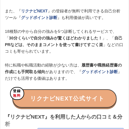
交渉してくれたので、スムーズにいきました。
式サイト
また、『
リクナビNEXT
』の登録者が無料で利用できる自己分析
最初から最後まで連絡体制は万全で、いつでも連絡が取れる状態で
始めの面談時に持参した職務経歴書・履歴書について修正指導をし
あった点も、大手ならではで素晴らしいなという好印象を持ちまし
ツール『
グッドポイント診断
』も利用価値が高いです。
てくれた点や、こちらの希望をじっくり聞いてくれた上でキャリア
た。
『リクルートエージェント』のもっと詳しい解説
指導をしてくれたので、サポート体制はしっかりしていました。
リクルートエージェントは転職に使うべき？口コミ評判とサービ
18種類の中から自分の強みを5つ診断してくれるサービスで、
また、
実際に面接が決まると、その会社の面接の傾向を事前に教え
ス・使い方を徹底解説
「
30分くらいで自分の強みが驚くほどわかりました！
」、「
自己
てくれ、その対応方法などもアドバイスしてくれた
ので、一人で転
関連記事
PRなどは、そのままコメントを使って書けてすごく楽
」などの口
職活動をするより転職エージェントを利用していてよかったと心の
コミも寄せられています。
制作職・ 20代後半・男性・年収600万台
底から思えました。
Career Theory｜最高の転職を実現するメディア
評価：★★★★★5
Career Theory｜最高の転職を実現するメ
特に転職や転職活動の経験が少ない方は、
履歴書や職務経歴書の
ディア
作成にも手間取る傾向
がありますので、『
グッドポイント診断
』
別の口コミを見る
だけでも活用する価値はあります。
リクルートが人材系の大手だと記憶していたので、下馬評なしでリ
クルートエージェントを利用しました。
登録
求人サイトも大手から20代向けまでいくつか併用しましたが、
出会
無料
リクナビNEXT公式サイト
える求人の内容などから、割と早い段階でリクルートエージェント
に一本化
しました。
私は学歴や経歴が弱めだったため中途採用には不利かと尻込みして
『リクナビNEXT』を利用した人からの口コミ＆分
いましたが、アドバイザーの方のアドバイスもあって、募集要件に
析
満たない案件にも複数応募。思いのほか書類も通り、書類通過率1～