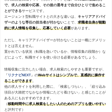
ント
』の特徴まとめ
を勝ち取るための面接対策が充実している」という口コミが多く
で、求人の検索や応募、その後の選考まで自分ひとりで進めるこ
Career Theoryによる
転職経験者満足度調査で堂々の1位
となった
見受けられました。
とができる
サービスです。
『
リクルートエージェント
』。
エンジニア・ 20代後半・男性・年収600
エージェント型転職サイトとの大きな違いは、
キャリアアドバイ
アンケートからわかったサービスの特徴は、次のような点にある
万台
ザーのような専任の担当者が付かない
ことで、
求職者自身が能動
と言えます。
評価：★★★★★5
コンサル・ 30代前半・男性・年収800万
的に求人情報を収集し、応募していく必要
があります。
台
『リクルートエージェント』の評判まとめ
評価：★★★★☆4
どうしても入社したい企業があり、それだけを目的にリクルートエ
ただし、キャリアアドバイザーが付かないことは一概にデメリッ
豊富な求人数と担当者からの適切な紹介・提案
ージェントに登録しました。
書類作成や面接練習など選考対策サポートの手厚さ
トとは言えません。
志望先が外資系で、特殊な面接をする業界だったため不安が大きか
1回落ちてしまい途方にくれてましたが、
担当コンサルタントの方が
豊富な経験を活かした交渉力の高さ
置かれている状況（転職を急いでいるか、情報収集の段階か）な
ったが、
過去の面接質問例を頂いたり、実際に電話で練習に付き合
同企業の別部署配置を交渉してくれ、再度1次面接から再スタート、
どによって、転職サイトを使い分ける必要があるでしょう。
ってくれたりと、本当によくして頂きました。
見事内定を頂きました。
全国どの職種をとっても求人が豊富なので、
希望条件がいくつか
担当者は外資系には詳しくなかったものの、社内にいる詳しいコン
情報収集に注力したい場合、求人検索のしやすさも重要ですが、
ある人や求人数の少ない職種に転職したい人にもおすすめ
です。
サルタントの方を連れてきてくれました。
『
リクナビNEXT
』の
Webサイトはシンプルで、直感的に操作す
熱心さは他社に比べ物にならないです。
ることができます
。
選考対策や企業との交渉など手厚いサポートが受けられるので、
他の求人サイトを利用した際に、「検索しづらい」、「絞り込み
人事・ 30代前半・女性 ・年収500万台
現職の勤務を続けながらの転職活動を進めていく上でも、有力な
評価：★★★★★5
項目が大雑把でなかなか情報にたどり着けない」と感じたことが
候補となることは間違いないでしょう。
ある人にもおすすめできます。
営業・ 20代後半・女性・年収400万台
（
移動時間中に求人検索をしたい人のためのアプリも使いやすい
相談
評価：★★★★★5
と評判です）
無料
最後の企業との給与条件面での調整も、エージェントが間に入って
リクルートエージェント公