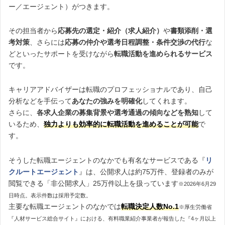
ー／エージェント）がつきます。
その担当者から
応募先の選定・紹介（求人紹介）
や
書類添削・選
考対策
、さらには
応募の仲介や選考日程調整・条件交渉の代行
な
どといったサポートを受けながら
転職活動を進められるサービス
です。
キャリアアドバイザーは転職のプロフェッショナルであり、自己
分析などを手伝って
あなたの強みを明確化
してくれます。
さらに、
各求人企業の募集背景や選考通過の傾向などを熟知
して
いるため、
独力よりも効率的に転職活動を進めることが可能
で
す。
そうした転職エージェントのなかでも有名なサービスである『
リ
クルートエージェント
』は、公開求人は約75万件、登録者のみが
閲覧できる「非公開求人」25万件以上を扱っています
※2026年6月29
日時点。表示件数は採用予定数。
主要な転職エージェントのなかでは
転職決定人数No.1
※厚生労働省
『人材サービス総合サイト』における、有料職業紹介事業者が報告した『4ヶ月以上