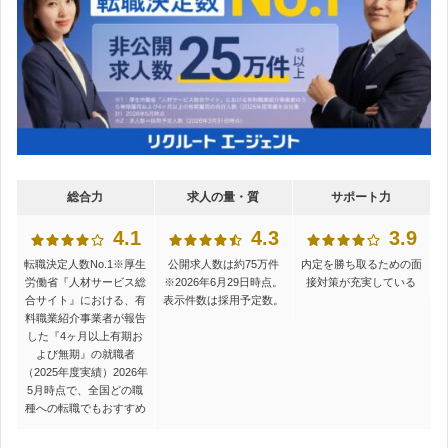
総合力
求人の量・質
サポート力
4.1
4.3
3.9
転職決定人数No.1
※厚生
公開求人数は約75万件
内定を勝ち取るための面
労働省『人材サービス総
※2026年6月29日時点。
接対策が充実している
合サイト』における、有
表示件数は採用予定数。
料職業紹介事業者が報告
した『4ヶ月以上有期お
よび無期』の就職者
（2025年度実績）2026年
5月時点
で、全国どの職
種への転職でもおすすめ