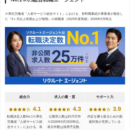
※厚生労働省『人材サービス総合サイト』における、有料職業紹介事業者が報告し
た『4ヶ月以上有期および無期』の就職者（2025年度実績）2026年5月時点
総合力
求人の量・質
サポート力
4.1
4.3
3.9
転職決定人数No.1
※厚生
公開求人数は約75万件
内定を勝ち取るための面
労働省『人材サービス総
※2026年6月29日時点。
接対策が充実している
合サイト』における、有
表示件数は採用予定数。