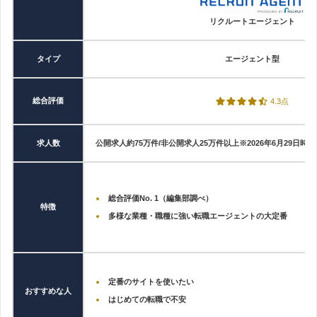
あと、
自分にあった求人をメールで伝えてくれる機能も、帰り道と
リクルートエージェント
別の口コミを見る
かでわかるし便利
かな。
タイプ
エージェント型
サービス業・40代前半・女性・年収200万
総合評価
4.3点
以下
評価：★★★★☆4
求人数
公開求人約75万件/非公開求人25万件以上
※2026年6月29日
給与体制、福利厚生、勤務時間等、自分に合うところに転職ができ
たのでよかったです。
｢同僚の皆様に聞いてみました｣のインタビューなどは、
募集記事だ
総合評価No. 1（編集部調べ）
特徴
けではなかなか見えない部分も分かりやす
いので、とても参考にな
多様な業種・職種に強い転職エージェントの大定番
ります。
週2回、情報が更新されるのも、希望勤務地や、希望職種を細かく指
定して検索出来るのも探しやすくて助かりました
。
定番のサイトを使いたい
おすすめな人
はじめての転職で不安