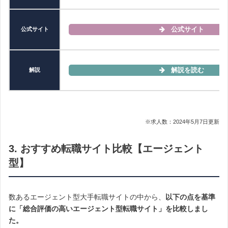
小売業・40代後半・女性・年収200万台
評価：★★★★☆4
公式サイト
公式サイト
オファーが届くので自分に合っている求人であれば採用される可能
解説を読む
解説
性が多少高くなるので応募してみました。
幸いにも採用されて本当に良かったと思います。
サイト自体も見やすく、キーワード検索も分かり易い場所にあり検
索もスムーズに行えて使いやすかった
です。
トップ画面に気になるリストが件数で表示されるのも良かった
と思
※求人数：2024年5月7日更新
います。
残念だったのは、就職した企業から再度オファーが来たり、ノルマ
3. おすすめ転職サイト比較【エージェント
が激しい企業や明らかに人手不足の業種ばかりだったのが嫌でし
た。
型】
数あるエージェント型大手転職サイトの中から、
以下の点を基準
別の口コミを見る
に「総合評価の高いエージェント型転職サイト」を比較しまし
た。
『
『
リクナビNEXT
リクナビNEXT
』は掲載求人数6.2万件
』には『
グッドポイント診断
』という自己分析
と
（2023年10月20日時点）