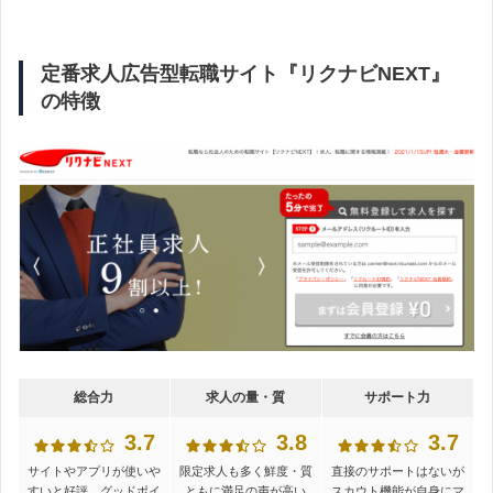
た
◆書類作成や面接対策のサポートが手厚い
定番求人広告型転職サイト『リクナビNEXT』
の特徴
◆対企業への交渉力が高い
豊富な求人を扱う『
リクルートエージェント
』では、やはり利用
者からも「
希望条件に合った求人を紹介してもらえた
」という声
が多く寄せられました。
事務・ 20代前半・女性・年収300万台
評価：★★★★☆4
第2新卒、かつ一般事務職しか経験のない状態で、
他のエージェント
総合力
求人の量・質
サポート力
では紹介できる案件はないと言われ諦めていたが、リクルートエー
ジェントでは30件以上の案件を提示してくれました
。
3.7
3.8
3.7
面接対策もばっちりしてもらい、総合職として改めてキャリアをス
サイトやアプリが使いや
限定求人も多く鮮度・質
直接のサポートはないが
タートさせることができました。
すいと好評。グッドポイ
ともに満足の声が高い
スカウト機能が自身にマ