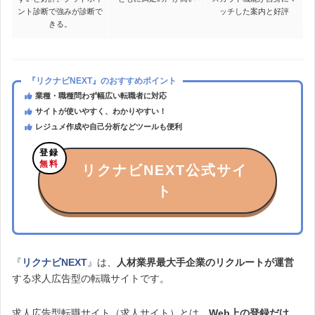
ント診断で強みが診断で
ッチした案内と好評
きる。
SE・ 30代前半・男性・年収500万台
評価：★★★★★5
『リクナビNEXT』のおすすめポイント
業種・職種問わず幅広い転職者に対応
サイトが使いやすく、わかりやすい！
レジュメ作成や自己分析などツールも便利
転職の条件が首都圏から地方へのUターンだったため、年収的な意味
での質はあきらめていた部分があったが、待遇面は現状維持できる
登録
ような求人票を定期的に提示してもらえたため良かった。
無料
リクナビNEXT公式サイ
結果的に、
Uターン転職も成功し、年収も160万円上昇がかなった
た
ト
め、感謝をしている。
別の口コミを見る
『
リクナビNEXT
』は、
人材業界最大手企業のリクルートが運営
する求人広告型の転職サイトです。
『
業界大手というだけあり、企業とのつながりも磐石で、1度落ち
リクルートエージェント
』は、転職エージェント大手というだ
けあり、
た企業でも、コンサルタントが交渉して再挑戦させてもらえると
面接で何が聞かれるか、どのような方が面接を突破でき
アンケートからわかった！ 『
リクルートエージェ
るか、といったデータを大量に持っています
いうケースもあります。
。そのため、「内定
求人広告型転職サイト（求人サイト）とは、
Web上の登録だけ