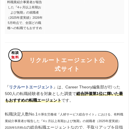
料職業紹介事業者が報告
した『4ヶ月以上有期お
よび無期』の就職者
（2025年度実績）2026年
5月時点
で、全国どの職
種への転職でもおすすめ
相談
無料
リクルートエージェント公
式サイト
『
リクルートエージェント
』は、Career Theory編集部が行った
500人の転職経験者を対象とした調査で
総合評価第1位に輝いた最
もおすすめの転職エージェント
です。
転職決定人数No.1
※厚生労働省『人材サービス総合サイト』における、有料職
業紹介事業者が報告した『4ヶ月以上有期および無期』の就職者（2025年度実績）
の総合転職エージェントなので、手取りアップを目指
2026年5月時点