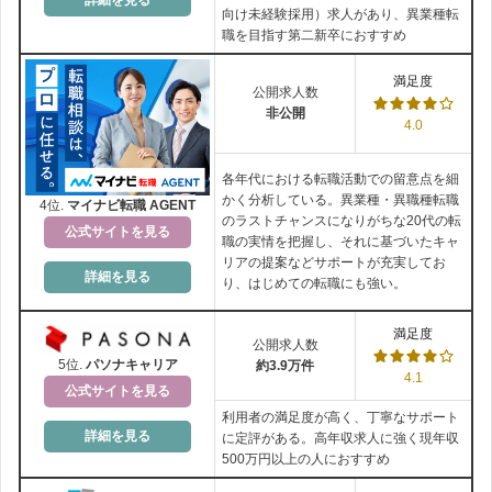
詳細を見る
『グッドポイント診断』のもっと詳しい解説
向け未経験採用）求人があり、異業種転
グッドポイント診断で自己分析・職務経歴書の質を上げる6
職を目指す第二新卒におすすめ
ステップ
転職の案件が多く、幅広い気がします
。
グッドポイント診断で転職面接を有利になる理由と3つの活
満足度
公開求人数
ネットの検索もしやすく便利でした。
用術
非公開
転職サイトは個人情報を入力しなければいけないので、
求人の量と
4.0
幅広さがあるのが便利
かと思います。
他社だと求人が同じものばかりや、チェーン店の全店舗が載ってい
各年代における転職活動での留意点を細
て、求人数〇〇万！みたいな書き方をしている所がありました。
かく分析している。異業種・異職種転職
4位.
マイナビ転職 AGENT
リクナビさんで気になったのが、応募した会社の募集要項にリクナ
のラストチャンスになりがちな20代の転
公式サイトを見る
ビから応募後、履歴書を会社に送ってください。という所がありま
職の実情を把握し、それに基づいたキャ
リアの提案などサポートが充実してお
した。
詳細を見る
り、はじめての転職にも強い。
二重にやらなくてはいけないのが、手間だしこれをする意味がわか
りませんでした。
満足度
面接の時に履歴書は持っていきますが、もし書類で落ちてしまうこ
公開求人数
とがあったら時間がもったいないと思います。
5位.
パソナキャリア
約3.9万件
4.1
公式サイトを見る
利用者の満足度が高く、丁寧なサポート
詳細を見る
に定評がある。高年収求人に強く現年収
別の口コミを見る
500万円以上の人におすすめ