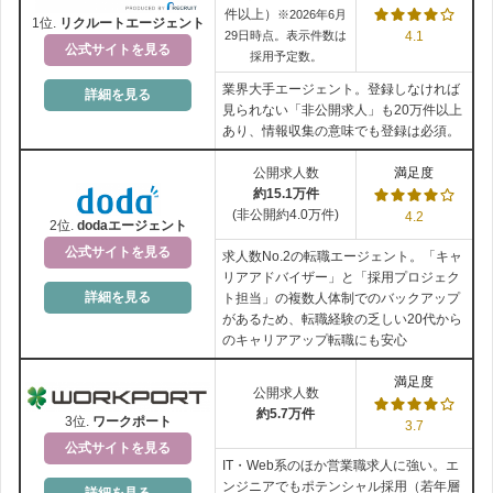
件以上）
※2026年6月
も嬉しいポイントです。
1位.
リクルートエージェント
広告制作・ 40代前半・女性・年収300万
20代後半・女性
29日時点。表示件数は
4.1
台
評価：★★★★★5
公式サイトを見る
採用予定数。
評価：★★★★☆4
登録して新着求人の案内を受け取るだけといった利用も便利
です
業界大手エージェント。登録しなければ
詳細を見る
ので、
転職を検討し始めたら必ず登録しておきましょう
。
見られない「非公開求人」も20万件以上
結果的に、
転職した会社が、リクナビネクストでしか募集をかけて
就職活動以来の面接でしたが、いざ社会に出て転職活動をするとな
あり、情報収集の意味でも登録は必須。
登録
なかった
ので、利用して良かったと思います。
るとなかなか自己PRは難しいなと思ってました。
無料
リクナビNEXT公式サイト
公開求人数
満足度
やはり
載っている案件数も多いし、登録しておいて損はない
と思い
グッドポイント診断を受検すると、30分程度で自分の強みを客観的
約15.1万件
ます。
に教えてくれるので、とても助かりました
。
(非公開約4.0万件)
4.2
だけど、一般的で数が多いと言う事は、それだけ専門性に欠けると
2位.
dodaエージェント
その結果も驚くほど当たっている
！
『リクナビNEXT』のもっと詳しい解説
いうか、ある特定の業界や業種において深いわけじゃないところが
コメントは、そのまま面接での自己PRに使っています笑。
公式サイトを見る
求人数No.2の転職エージェント。「キャ
リクナビNEXTは転職で使うべき？口コミ評判と求人の探し方を
欠点かと。
リアアドバイザー」と「採用プロジェク
徹底解説
詳細を見る
だから、リクナビネクストで探しながらも同時に、他にも自分が目
ト担当」の複数人体制でのバックアップ
があるため、転職経験の乏しい20代から
指す業界に特化した転職サイトや、紹介エージェントなどを併用し
別の口コミを見る
のキャリアアップ転職にも安心
て活動したほうが、より早く確実に転職できると思います。
登録
満足度
公開求人数
無料
└ グッドポイント診断
約5.7万件
3位.
ワークポート
3.7
公式サイト
公式サイトを見る
製造事務・30代後半・女性・年収200万台
IT・Web系のほか営業職求人に強い。エ
評価：★★★★☆4
ンジニアでもポテンシャル採用（若年層