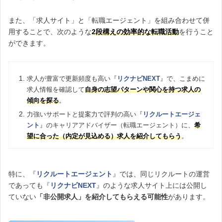
また、「求人サイト」と「転職エージェント」を組み合わせて併
用することで、次のような
2段構えの効率的な転職活動
を行うこと
ができます。
求人が豊富で更新頻度も高い『
リクナビNEXT
』で、こまめに
求人情報を確認して
自身の志望パターンや関心を持つ求人の
傾向を探る
。
力強いサポートと提案力で評判の高い『
リクルートエージェ
ント
』のキャリアアドバイザー（転職エージェント）に、
希
望に合った（内定が見込める）求人を紹介してもらう
。
特に、『
リクルートエージェント
』では、同じリクルートの運営
であっても『
リクナビNEXT
』のような求人サイト上には公開し
ていない
「非公開求人」を紹介してもらえる可能性
があります。