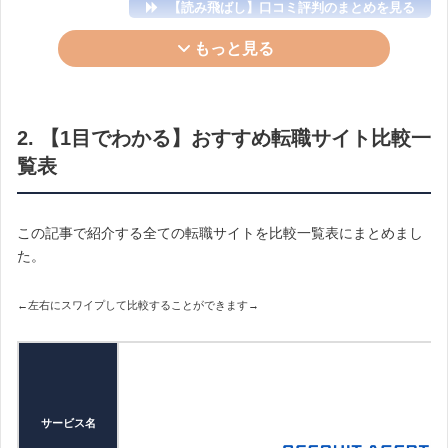
【読み飛ばし】口コミ評判のまとめを見る
2割と聞いていたところが半数以上は通過しました。
そのうち1社、かなり志望度が高い企業がありました。面接直後に志
もっと見る
望度が高い旨アドバイザーに伝えたところ、先方も前向きに検討中
◆サイトが使いやすい・わかりやすい
であり好感触というリークを貰いました。
この機を逃すまいと
少し無理を言い、内定が貰えるなら承諾の意向
◆求人数が豊富で良い
があることを前提とした上で、待遇面などに悩むくらいならばまず
2. 【1目でわかる】おすすめ転職サイト比較一
は条件面談を置いてもらえないか交渉してほしいと依頼
しました。
◆自己分析ツールが便利
覧表
担当アドバイザーは諸々慎重にしたほうがいいと念押ししつつ意向
に沿ってくださり、先方の幹部クラスも交えた条件面談の場をセッ
『
リクナビNEXT
』は、求人サイトとしての
Webサイトそのもの
ティング。
「互いに内定出し／内定承諾を念頭に置いた前向きな
が機能的
で、
使いやすくわかりやすいと好評
です。
場」という位置づけもしっかり先方企業に共有されており、トント
この記事で紹介する全ての転職サイトを比較一覧表にまとめまし
ン拍子で待遇に合意・内定が確定
しました。
た。
年収約200万円アップの飛び級転職を成功させ、現在はその内定先で
事務・ 30代前半・女性・年収300万台
早々にポジションが上がるなど、順風満帆です。
評価：★★★★☆4
←左右にスワイプして比較することができます→
難点としては、私を担当してくれたアドバイザーの方と企業側への
窓口となる営業の方との連携にやや弱いところがあり、選考プロセ
スに対する質問についてやや不明瞭な回答が来ることが何度かあっ
リクナビNEXTのいいところは、サイトがシンプルで使いやすいとこ
たことがやや残念でした。とはいえ結果オーライであり、総じて非
ろ
だと思います。
常に満足しています。
いくつか転職サイトを使ってみて、サイトによっては画面がごちゃ
サービス名
ごちゃしててすごく使いづらい！