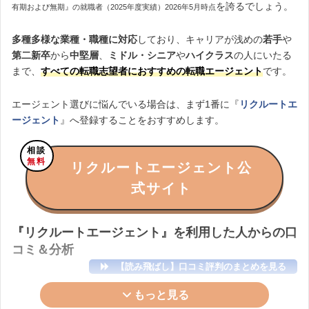
を誇るでしょう。
有期および無期』の就職者（2025年度実績）2026年5月時点
多種多様な業種・職種に対応
しており、キャリアが浅めの
若手
や
第二新卒
から
中堅層
、
ミドル・シニア
や
ハイクラス
の人にいたる
まで、
すべての転職志望者におすすめの転職エージェント
です。
エージェント選びに悩んでいる場合は、まず1番に『
リクルートエ
ージェント
』へ登録することをおすすめします。
相談
無料
リクルートエージェント公
式サイト
『リクルートエージェント』を利用した人からの口
コミ＆分析
【読み飛ばし】口コミ評判のまとめを見る
もっと見る
◆希望条件に合った／応募したくなる求人をすぐ紹介してもらえ