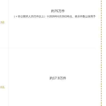
約75万件
（＋非公開求人25万件以上）※2026年6月29日時点。表示件数は採用予定数。
.3点
約17.9万件
.0点