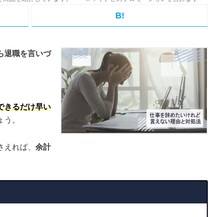
B!
ら退職を言いづ
できるだけ早い
ょう。
さえれば、
余計