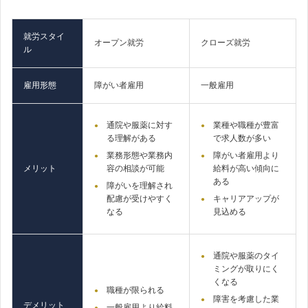
就労スタイ
オープン就労
クローズ就労
ル
雇用形態
障がい者雇用
一般雇用
通院や服薬に対す
業種や職種が豊富
る理解がある
で求人数が多い
業務形態や業務内
障がい者雇用より
メリット
容の相談が可能
給料が高い傾向に
ある
障がいを理解され
配慮が受けやすく
キャリアアップが
なる
見込める
通院や服薬のタイ
ミングが取りにく
くなる
職種が限られる
障害を考慮した業
デメリット
一般雇用より給料