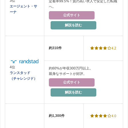
3位
定着率99.5%！質の高い求人で安定した転職
エージェント・サ
へ
。
ーナ
公式サイト
解説を読む
約310件
4.2
4位
約60%が年収300万円以上。
ランスタッド
親身なサポートが好評。
（チャレンジド）
公式サイト
解説を読む
約1,300件
4.0