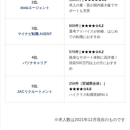
2位.
求人の量・質が国内最大級でサ
dodaエージェント
ポートも充実
600件 |
★★★★☆4.2
3位.
選考アドバイスが的確、はじめ
マイナビ転職 AGENT
ての転職におすすめ
570件 |
★★★★☆4.2
4位.
親身なサポート体制に高評価！
パソナキャリア
現収500万円以上の方におすす
め
250件（宮城県全体） |
5位.
★★★★☆4.0
JACリクルートメント
ハイクラス転職実績No.1
※求人数は2021年12月現在のものです