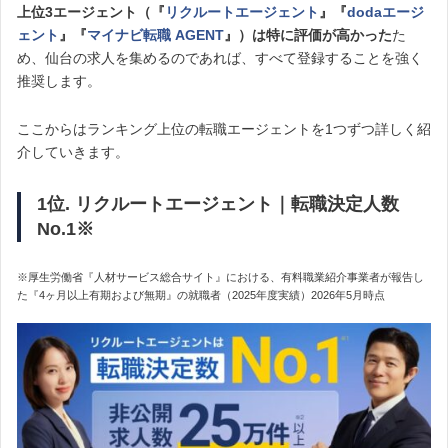
上位3エージェント（『
リクルートエージェント
』『
dodaエージ
ェント
』『
マイナビ転職 AGENT
』）は特に評価が高かった
た
め、仙台の求人を集めるのであれば、すべて登録することを強く
推奨します。
ここからはランキング上位の転職エージェントを1つずつ詳しく紹
介していきます。
1位. リクルートエージェント｜転職決定人数
No.1※
※厚生労働省『人材サービス総合サイト』における、有料職業紹介事業者が報告し
た『4ヶ月以上有期および無期』の就職者（2025年度実績）2026年5月時点