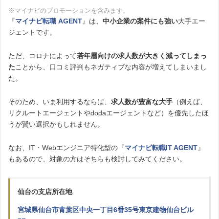
※マイナビのプロモーションを含みます。
『
マイナビ転職 AGENT
』は、
中小企業の案件にも強い
大手エー
ジェントです。
ただ、コロナによって
若年層向けの求人数が大きく減ってしまっ
た
ことから、口コミ評判もネガティブな内容が増えてしまいまし
た。
そのため、いま利用するならば、
求人数が豊富な大手
（例えば、
リクルートエージェントやdodaエージェントなど）を優先したほ
うが賢い選択かもしれません。
なお、IT・Webエンジニア特化型の『
マイナビ転職IT AGENT
』
もあるので、対象の方はそちらも検討してみてください。
仙台の支店所在地
宮城県仙台市青葉区中央一丁目6番35号東京建物仙台ビル