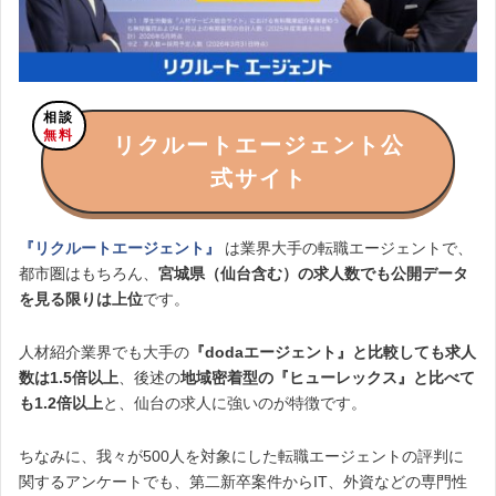
相談
無料
リクルートエージェント公
式サイト
『リクルートエージェント』
は業界大手の転職エージェントで、
都市圏はもちろん、
宮城県（仙台含む）の求人数でも公開データ
を見る限りは上位
です。
人材紹介業界でも大手の
『dodaエージェント』と比較しても求人
数は1.5倍以上
、後述の
地域密着型の『ヒューレックス』と比べて
も
1.2倍以上
と、仙台の求人に強いのが特徴です。
ちなみに、我々が500人を対象にした転職エージェントの評判に
関するアンケートでも、第二新卒案件からIT、外資などの専門性