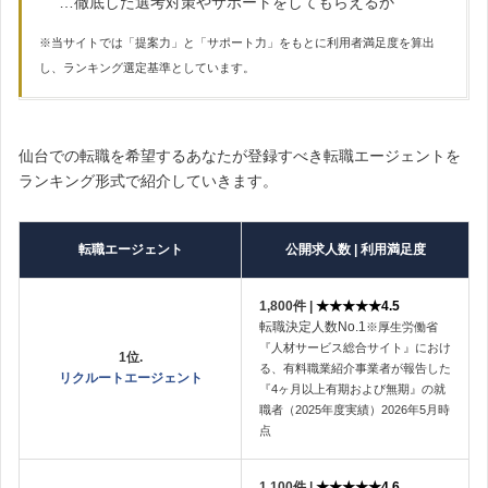
…徹底した選考対策やサポートをしてもらえるか
※当サイトでは「提案力」と「サポート力」をもとに利用者満足度を算出
し、ランキング選定基準としています。
仙台での転職を希望するあなたが登録すべき転職エージェントを
ランキング形式で紹介していきます。
転職エージェント
公開求人数 | 利用満足度
1,800件 |
★★★★★4.5
転職決定人数No.1
※厚生労働省
『人材サービス総合サイト』におけ
1位.
る、有料職業紹介事業者が報告した
リクルートエージェント
『4ヶ月以上有期および無期』の就
職者（2025年度実績）2026年5月時
点
1,100件 |
★★★★★4.6