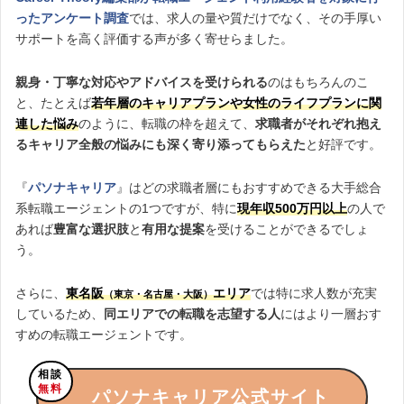
ったアンケート調査
では、求人の量や質だけでなく、その手厚い
サポートを高く評価する声が多く寄せらました。
親身・丁寧な対応やアドバイスを受けられる
のはもちろんのこ
と、たとえば
若年層のキャリアプラン
や
女性のライフプランに関
連した悩み
のように、転職の枠を超えて、
求職者がそれぞれ抱え
るキャリア全般の悩みにも深く寄り添ってもらえた
と好評です。
『
パソナキャリア
』はどの求職者層にもおすすめできる大手総合
系転職エージェントの1つですが、特に
現年収500万円以上
の人で
あれば
豊富な選択肢
と
有用な提案
を受けることができるでしょ
う。
さらに、
東名阪
エリア
では特に求人数が充実
（東京・名古屋・大阪）
しているため、
同エリアでの転職を志望する人
にはより一層おす
すめの転職エージェントです。
相談
無料
パソナキャリア公式サイト