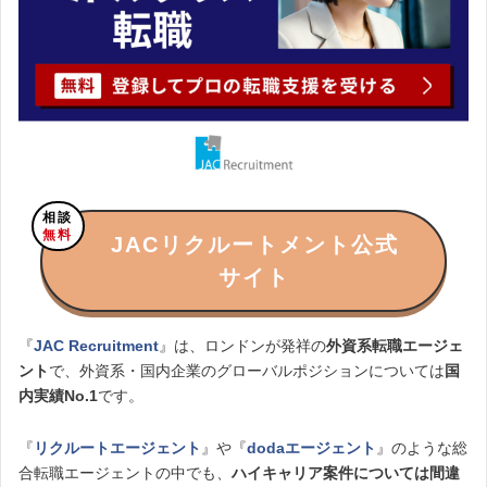
相談
無料
JACリクルートメント公式
サイト
『
JAC Recruitment
』は、ロンドンが発祥の
外資系転職エージェ
ント
で、外資系・国内企業のグローバルポジションについては
国
内実績No.1
です。
『
リクルートエージェント
』や『
dodaエージェント
』のような総
合転職エージェントの中でも、
ハイキャリア案件については間違