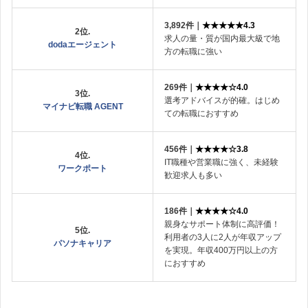
3,892件｜
★★★★★4.3
2位.
求人の量・質が国内最大級で地
dodaエージェント
方の転職に強い
269件｜
★★★★☆4.0
3位.
選考アドバイスが的確。はじめ
マイナビ転職 AGENT
ての転職におすすめ
456件｜
★★★★☆3.8
4位.
IT職種や営業職に強く、未経験
ワークポート
歓迎求人も多い
186件｜
★★★★☆4.0
親身なサポート体制に高評価！
5位.
利用者の3人に2人が年収アップ
パソナキャリア
を実現。年収400万円以上の方
におすすめ