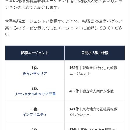
三重の地域密着型転職エージェントを、公開求人数の多い順にラ
ンキング形式でご紹介します。
大手転職エージェントと併用することで、転職成功確率がグッと
高まるので、ぜひ気になったエージェントに登録してみてくださ
い。
転職エージェント
公開求人数 | 特徴
1位.
163件｜
製造業に特化した転職
みらいキャリア
エージェント
2位.
482件｜
独占求人案件が多数
リージョナルキャリア三重
3位.
141件｜
東海地方で正社員転職
インフィニティ
をしたい人へ
4位.
87件｜
三重でメーカー転職をし