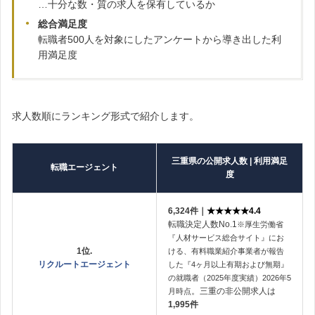
…十分な数・質の求人を保有しているか
総合満足度
転職者500人を対象にしたアンケートから導き出した利
用満足度
求人数順にランキング形式で紹介します。
三重県の公開求人数 | 利用満足
転職エージェント
度
6,324件｜
★★★★★4.4
転職決定人数No.1
※厚生労働省
『人材サービス総合サイト』にお
1位.
ける、有料職業紹介事業者が報告
リクルートエージェント
した『4ヶ月以上有期および無期』
の就職者（2025年度実績）2026年5
。三重の非公開求人は
月時点
1,995
件