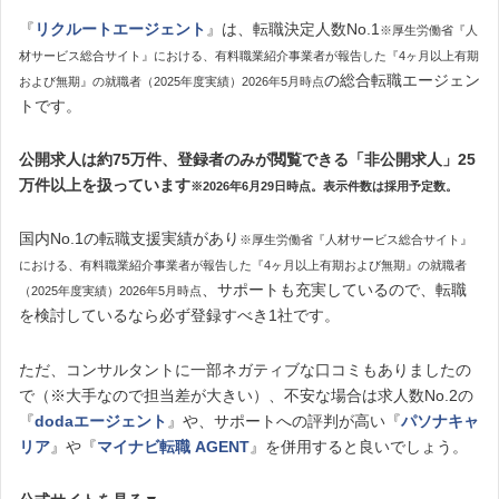
『
リクルートエージェント
』は、転職決定人数No.1
※厚生労働省『人
材サービス総合サイト』における、有料職業紹介事業者が報告した『4ヶ月以上有期
の総合転職エージェン
および無期』の就職者（2025年度実績）2026年5月時点
トです。
公開求人は約75万件、登録者のみが閲覧できる「非公開求人」25
万件以上を扱っています
※2026年6月29日時点。表示件数は採用予定数。
国内No.1の転職支援実績があり
※厚生労働省『人材サービス総合サイト』
における、有料職業紹介事業者が報告した『4ヶ月以上有期および無期』の就職者
、サポートも充実しているので、転職
（2025年度実績）2026年5月時点
を検討しているなら必ず登録すべき1社です。
ただ、コンサルタントに一部ネガティブな口コミもありましたの
で（※大手なので担当差が大きい）、不安な場合は求人数No.2の
『
dodaエージェント
』や、サポートへの評判が高い『
パソナキャ
リア
』や『
マイナビ転職 AGENT
』を併用すると良いでしょう。