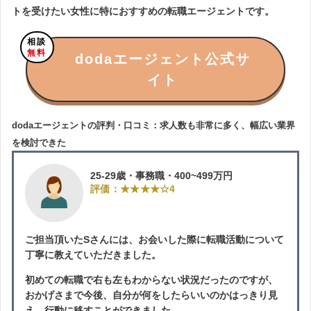
トを受けたい女性に特におすすめの転職エージェントです。
相談
無料
dodaエージェント公式サ
イト
dodaエージェントの評判・口コミ：求人数も非常に多く、幅広い業界
を検討できた
25-29歳・事務職・400~499万円
評価：★★★★☆4
ご担当頂いたSさんには、お会いした際に転職活動について
丁寧に教えていただきました。
初めての転職で右も左もわからない状況だったのですが、
おかげさまで今後、自分が何をしたらいいのかはっきり見
え、行動に移すことができました。