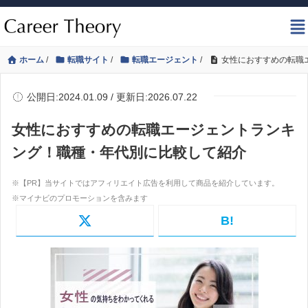
ホーム
/
転職サイト
/
転職エージェント
/
女性におすすめの転職
公開日:2024.01.09 / 更新日:2026.07.22
女性におすすめの転職エージェントランキ
ング！職種・年代別に比較して紹介
B!