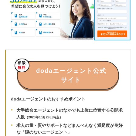
相談
無料
dodaエージェント公式
サイト
dodaエージェントのおすすめポイント
大手総合エージェントのなかでも上位に位置する公開求
人数
（2023年10月29日時点）
求人の量・質やサポートなどまんべんなく満足度が良好
な「隙のないエージェント」