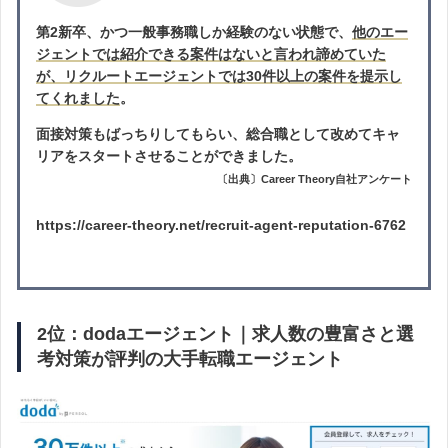
第2新卒、かつ一般事務職しか経験のない状態で、
他のエー
ジェントでは紹介できる案件はないと言われ諦めていた
が、リクルートエージェントでは30件以上の案件を提示し
てくれました
。
面接対策もばっちりしてもらい、総合職として改めてキャ
リアをスタートさせることができました。
〔出典〕Career Theory自社アンケート
https://career-theory.net/recruit-agent-reputation-6762
2位：dodaエージェント｜求人数の豊富さと選
考対策が評判の大手転職エージェント