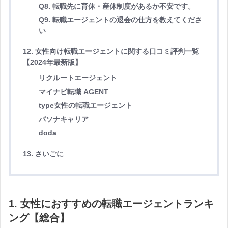
Q8. 転職先に育休・産休制度があるか不安です。
Q9. 転職エージェントの退会の仕方を教えてくださ
い
12. 女性向け転職エージェントに関する口コミ評判一覧
【2024年最新版】
リクルートエージェント
マイナビ転職 AGENT
type女性の転職エージェント
パソナキャリア
doda
13. さいごに
1.
女性におすすめの転職エージェントランキ
ング【総合】