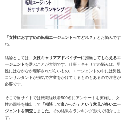
「女性におすすめの転職エージェントってどれ？」
とお悩みです
ね。
結論としては、
女性キャリアアドバイザーに担当してもらえるエ
ージェント
を選ぶことが大切です。仕事・キャリアの悩みは、男
性にはなかなか理解されづらいもの。エージェントの中には男性
コンサルタントが強気で営業をかけてくるものもあるので注意が
必要です。
そこで当サイトでは転職経験者500名にアンケートを実施し、女
性の回答を抽出して
「相談して良かった」という意見が多いエー
ジェントを調査しました。
その結果をランキング形式で紹介しま
す。