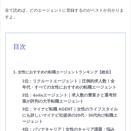
全て読めば、どのエージェントに登録するのがベストか分かりま
すよ。
目次
1.
女性におすすめの転職エージェントランキング【総合】
1位：リクルートエージェント｜圧倒的求人数！全
年代・すべての女性におすすめの転職エージェント
2位：dodaエージェント｜求人数の豊富さと選考対
策が評判の大手転職エージェント
3位：マイナビ転職 AGENT｜女性のライフスタイル
にも詳しいマイナビ社提供の20代・30代向け転職エ
ージェント
4位：パソナキャリア｜女性のキャリア課題・悩み