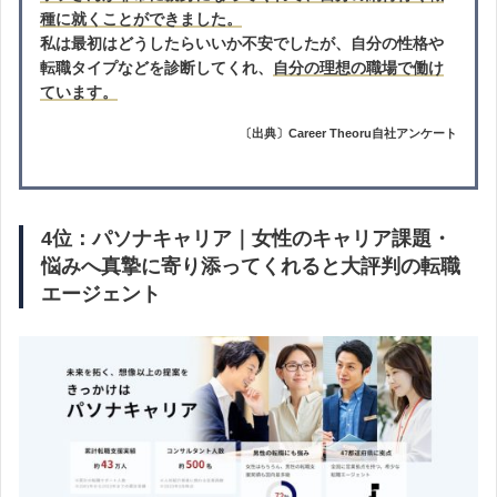
種に就くことができました。
私は最初はどうしたらいいか不安でしたが、自分の性格や
転職タイプなどを診断してくれ、
自分の理想の職場で働け
ています。
〔出典〕Career Theoru自社アンケート
4位：パソナキャリア｜女性のキャリア課題・
悩みへ真摯に寄り添ってくれると大評判の転職
エージェント