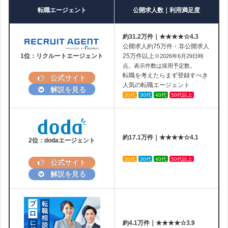
転職エージェント
公開求人数｜利用満足度
約31.2万件｜★★★★☆4.3
公開求人約75万件・非公開求人
1位：リクルートエージェント
25万件以上
※2026年6月29日時
点。表示件数は採用予定数。
転職を考えたらまず登録すべき
公式サイト
人気の転職エージェント
解説を見る
20代
30代
40代
50代以上
約17.1万件｜★★★★☆4.1
2位：dodaエージェント
20代
30代
40代
50代以上
公式サイト
解説を見る
約4.1万件｜★★★★☆3.9