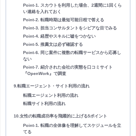
Point-1. スカウトを利用した場合、2週間に1回くら
い連絡を入れておく
Point-2. 転職時期は最短可能日程で答える
Point-3. 担当コンサルタントをシビアな目でみる
Point-4. 経歴やスキルに嘘をつかない
Point-5. 推薦文は必ず確認する
Point-6. 同じ案件に複数の転職サービスから応募し
ない
Point-7. 紹介された会社の実態を口コミサイト
『OpenWork』で調査
9.転職エージェント・サイト利用の流れ
転職エージェント利用の流れ
転職サイト利用の流れ
10.女性の転職成功率を飛躍的に上げる5ポイント
Point-1. 転職の全体像を理解してスケジュールを立
てる