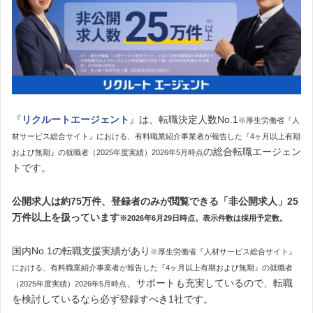
『
リクルートエージェント
』は、転職決定人数No.1
※厚生労働省『人
材サービス総合サイト』における、有料職業紹介事業者が報告した『4ヶ月以上有期
の総合転職エージェン
および無期』の就職者（2025年度実績）2026年5月時点
トです。
公開求人は約75万件、登録者のみが閲覧できる「非公開求人」25
万件以上を扱っています
※2026年6月29日時点。表示件数は採用予定数。
国内No.1の転職支援実績があり
※厚生労働省『人材サービス総合サイト』
における、有料職業紹介事業者が報告した『4ヶ月以上有期および無期』の就職者
、サポートも充実しているので、転職
（2025年度実績）2026年5月時点
を検討しているなら必ず登録すべき1社です。