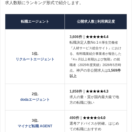
求人数順にランキング形式で紹介します。
転職エージェント
公開求人数 | 利用満足度
3,606件｜
★★★★★4.4
転職決定人数No.1
※厚生労働省
『人材サービス総合サイト』におけ
1位.
る、有料職業紹介事業者が報告した
リクルートエージェント
『4ヶ月以上有期および無期』の就
職者（2025年度実績）2026年5月時
。神戸の非公開求人は
1,569
件
点
以上
1,858件｜
★★★★★4.3
2位.
求人の量・質が国内最大級で地
dodaエージェント
方の転職に強い
490
件｜
★★★★☆4.0
3位.
選考アドバイスが的確。はじめ
マイナビ転職 AGENT
ての転職におすすめ