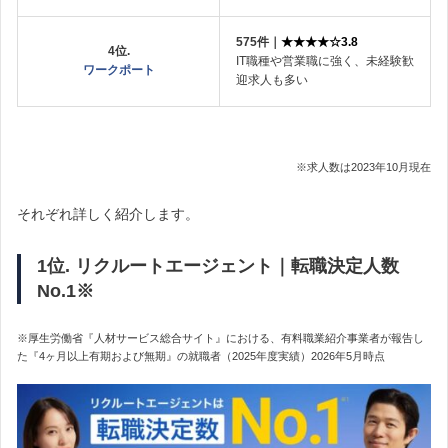
575件｜
★★★★☆3.8
4位.
IT職種や営業職に強く、未経験歓
ワークポート
迎求人も多い
※求人数は2023年10月現在
それぞれ詳しく紹介します。
1位. リクルートエージェント｜転職決定人数
No.1※
※厚生労働省『人材サービス総合サイト』における、有料職業紹介事業者が報告し
た『4ヶ月以上有期および無期』の就職者（2025年度実績）2026年5月時点