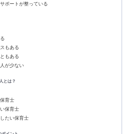
たサポートが整っている
い
ある
ースもある
こともある
求人が少ない
人とは？
る保育士
たい保育士
職したい保育士
のポイント