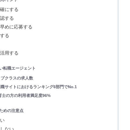
明確にする
確認する
け早めに応募する
いする
に活用する
い転職エージェント
ップクラスの求人数
職サイトにおけるランキング6部門でNo.1
育士の方の利用者満足度96%
ための注意点
ない
用しない