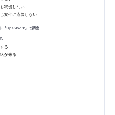
ても我慢しない
同じ案件に応募しない
『OpenWork』で調査
れ
録する
連絡が来る
削
る