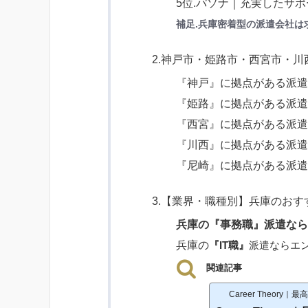
5位.パソナ｜充実したサ
補足.兵庫密着型の派遣会社は
2.神戸市・姫路市・西宮市・
『神戸』に拠点がある派
『姫路』に拠点がある派
『西宮』に拠点がある派
『川西』に拠点がある派
『尼崎』に拠点がある派
3.【業界・職種別】兵庫のおす
兵庫の『事務職』派遣な
兵庫の
『IT職』
派遣ならエ
関連記事
Career Theor