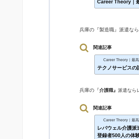
Career The
兵庫の『製造職』派遣なら
関連記事
Career Theor
テクノサービスの
兵庫の『
介護職』
派遣なら
関連記事
Career Theor
レバウェル介護派
登録者500人の体