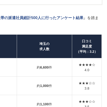
帯の派遣社員総計500人に行ったアンケート結果
』を踏ま
口コミ
埼玉の
満足度
求人数
（平均：3.2）
★★★★☆
約
6,600
件
4.0
★★★☆☆
約
1,000
件
3.8
★★★☆☆
約
1,100
件
3.5