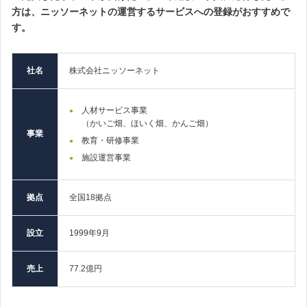
方は、ニッソーネットの運営するサービスへの登録がおすすめで
す。
社名
株式会社ニッソーネット
人材サービス事業
（かいご畑、ほいく畑、かんご畑）
事業
教育・研修事業
施設運営事業
拠点
全国18拠点
設立
1999年9月
売上
77.2億円