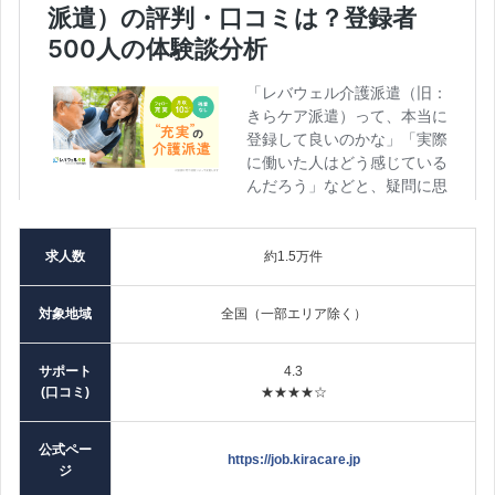
求人数
約1.5万件
対象地域
全国（一部エリア除く）
サポート
4.3
(口コミ)
★★★★☆
公式ペー
https://job.kiracare.jp
ジ