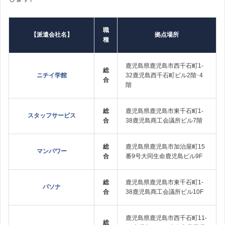
職
【派遣会社名】
拠点場所
種
鹿児島県鹿児島市西千石町1‐
総
ニチイ学館
32鹿児島西千石町ビル2階･4
合
階
総
鹿児島県鹿児島市東千石町1‐
スタッフサービス
合
38鹿児島商工会議所ビル7階
総
鹿児島県鹿児島市加治屋町15
マンパワー
合
番9号大同生命鹿児島ビル9F
総
鹿児島県鹿児島市東千石町1‐
パソナ
合
38鹿児島商工会議所ビル10F
鹿児島県鹿児島市西千石町11‐
総