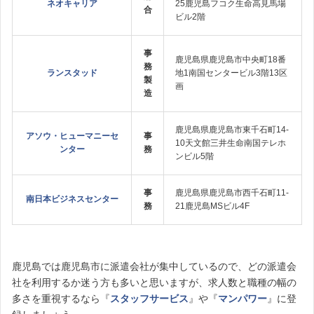
ネオキャリア
25鹿児島フコク生命高見馬場
合
ビル2階
事
鹿児島県鹿児島市中央町18番
務
ランスタッド
地1南国センタービル3階13区
製
画
造
鹿児島県鹿児島市東千石町14-
アソウ・ヒューマニーセ
事
10天文館三井生命南国テレホ
ンター
務
ンビル5階
事
鹿児島県鹿児島市西千石町11-
南日本ビジネスセンター
務
21鹿児島MSビル4F
鹿児島では鹿児島市に派遣会社が集中しているので、どの派遣会
社を利用するか迷う方も多いと思いますが、求人数と職種の幅の
多さを重視するなら『
スタッフサービス
』や『
マンパワー
』に登