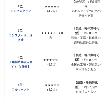
【総合型】：約3.5万
2位.
★★★★☆
件
テンプスタッフ
（4.2点）
スキルアップのための
研修が充実
【製造・軽作業特化
3位.
★★★★☆（4.0
型】
：約2,000件
ランスタッド工場
点）
製造・工場・軽作業の
派遣
高時給案件に特化
【製造・軽作業特化
4位.
★★★☆☆
型】
：約4,000件
工場製造業求人サ
(3.7点)
全国の工場・製造業の
イト【e仕事】
求人情報がある
【短期・単発特化
5位.
★★★☆☆
型】
：約5.7万件
フルキャスト
（3.9点）
短期求人が多い