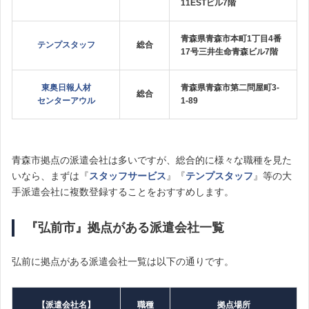
11ESTビル7階
青森県青森市本町1丁目4番
テンプスタッフ
総合
17号三井生命青森ビル7階
東奥日報人材
青森県青森市第二問屋町3-
総合
センターアウル
1-89
青森市拠点の派遣会社は多いですが、総合的に様々な職種を見た
いなら、まずは『
スタッフサービス
』『
テンプスタッフ
』等の大
手派遣会社に複数登録することをおすすめします。
『弘前市』拠点がある派遣会社一覧
弘前に拠点がある派遣会社一覧は以下の通りです。
【派遣会社名】
職種
拠点場所