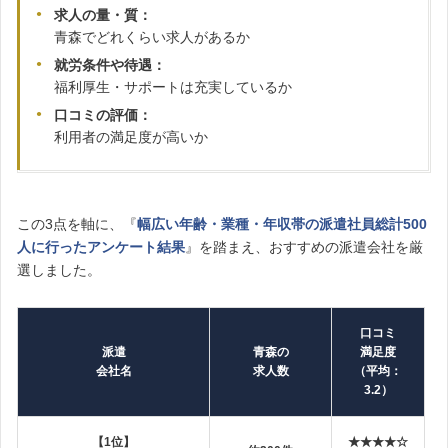
求人の量・質：
青森でどれくらい求人があるか
就労条件や待遇：
福利厚生・サポートは充実しているか
口コミの評価：
利用者の満足度が高いか
この3点を軸に、『
幅広い年齢・業種・年収帯の派遣社員総計500
人に行ったアンケート結果
』を踏まえ、おすすめの派遣会社を厳
選しました。
口コミ
派遣
青森の
満足度
会社名
求人数
（平均：
3.2）
【1位】
★★★★☆