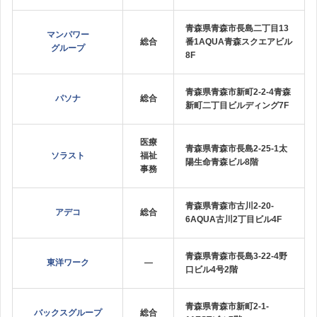
青森県青森市長島二丁目13
マンパワー
総合
番1AQUA青森スクエアビル
グループ
8F
青森県青森市新町2‐2‐4青森
パソナ
総合
新町二丁目ビルディング7F
医療
青森県青森市長島2‐25‐1太
ソラスト
福祉
陽生命青森ビル8階
事務
青森県青森市古川2‐20‐
アデコ
総合
6AQUA古川2丁目ビル4F
青森県青森市長島3-22-4野
東洋ワーク
—
口ビル4号2階
青森県青森市新町2-1-
バックスグループ
総合