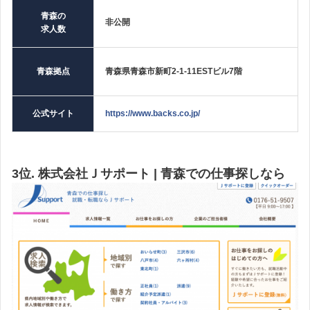
青森の
非公開
求人数
青森拠点
青森県青森市新町2-1-11ESTビル7階
公式サイト
https://www.backs.co.jp/
3位. 株式会社Ｊサポート | 青森での仕事探しなら