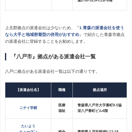
葉2-50-323PCLB号棟
上北郡拠点の派遣会社は少ないため、『
1.青森の派遣会社を使う
なら大手と地域密着型の併用がおすすめ
』で紹介した青森市拠点
の派遣会社に登録することをお勧めします。
『八戸市』拠点がある派遣会社一覧
八戸に拠点がある派遣会社一覧は以下の通りです。
【派遣会社名】
職種
拠点場所
医療
青森県八戸市大字番町9‐5協
ニチイ学館
福祉
栄八戸番町ビル4階
たいよう
ヒューマン
総合
青森県八戸市根城5-12-18