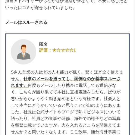
担当アドバイザーからなかなか連絡が来なくて、不安に感じたと
いった口コミが寄せられていました。
メールはスルーされる
匿名
評価：★☆☆☆☆1
Sさん営業の人はどの人も能力が低く、驚くほど全く使えま
せん。
仕事のメールを送っても、面倒なのか基本スルーさ
れます。
何度もメールしたり携帯に電話しても返信がな
く、こちらが困り果てて本社に直接電話をしたら、ばつが
悪いからかようやく動き始めるという有様です。社会人と
して本当にどうかしていると思うことが山のようにありま
した。社長は公式サイトやブログで熱くビジネスについて
語ったり、社員との食事や研修、海外での様子などの写真
を頻繁に載せていますが、力を入れるところを間違えてま
せんか？と問いたくなります。ここ数年、随分海外事業に