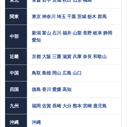
東北
青森
岩手
宮城
秋田
山形
福島
関東
東京
神奈川
埼玉
千葉
茨城
栃木
群馬
新潟
富山
石川
福井
山梨
長野
岐阜
静岡
中部
愛知
近畿
京都
大阪
三重
滋賀
兵庫
奈良
和歌山
中国
鳥取
島根
岡山
広島
山口
四国
徳島
香川
愛媛
高知
九州
福岡
佐賀
長崎
大分
熊本
宮崎
鹿児島
沖縄
沖縄