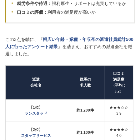
就労条件や待遇：
福利厚生・サポートは充実しているか
口コミの評価：
利用者の満足度が高いか
この3点を軸に、『
幅広い年齢・業種・年収帯の派遣社員総計500
人に行ったアンケート結果
』を踏まえ、おすすめの派遣会社を厳
選しました。
口コミ
派遣
群馬の
満足度
会社名
求人数
（平均：
3.2）
【1位】
★★★☆☆
約1,200件
ランスタッド
3.9
【2位】
★★★★☆
約1,100件
スタッフサービス
4.0