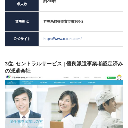
約200件
求人数
群馬拠点
群馬県前橋市古市町360-2
公式サイト
https://www.c-c-nt.com/
3位. セントラルサービス | 優良派遣事業者認定済み
の派遣会社