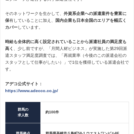
そのネットワークを生かして、
外資系企業への派遣案件を豊富に
保
有していることに加え、
国内企業も日本全国のエリアを幅広く
カバー
しています。
時給も全体的に高く設定されていることから派遣社員の満足度も
高く
、少し前ですが、「月間人材ビジネス」が実施した第29回派
遣スタッフ満足度調査では、「再就業率（今後のこの派遣会社の
スタッフとして仕事がしたい）」で1位を獲得している派遣会社で
す。
アデコ公式サイト：
https://www.adecco.co.jp/
群馬の
約100件
求人数
群馬拠点
群馬県高崎市八島町58-1 ウエストワンビル8F