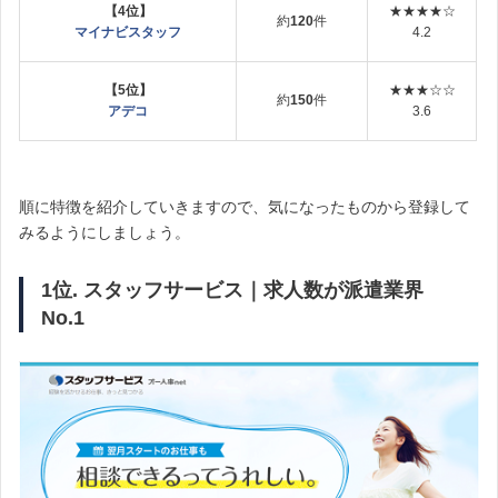
【4位】
★★★★☆
約
120
件
マイナビスタッフ
4.2
【5位】
★★★☆☆
約
150
件
アデコ
3.6
順に特徴を紹介していきますので、気になったものから登録して
みるようにしましょう。
1位. スタッフサービス｜求人数が派遣業界
No.1