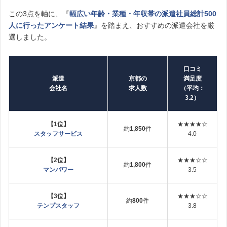
この3点を軸に、『
幅広い年齢・業種・年収帯の派遣社員総計500
人に行ったアンケート結果
』を踏まえ、おすすめの派遣会社を厳
選しました。
口コミ
派遣
京都の
満足度
会社名
求人数
（平均：
3.2）
【1位】
★★★★☆
約
1,850
件
スタッフサービス
4.0
【2位】
★★★☆☆
約
1,800
件
マンパワー
3.5
【3位】
★★★☆☆
約
800
件
テンプスタッフ
3.8