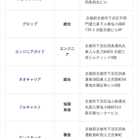
四条烏丸ビル
京都府京都市下京区不明
グロップ
総合
門通七条下ル東塩小路町
735-1 京阪京都ビル9F
京都市下京区四条通烏丸
エンジニ
エンジニアガイド
東入ル長刀鉾町8 京都三
ア
井ビルディング4階
京都府京都市下京区四条
ネオキャリア
総合
通東洞院東入立売西町66
番地京都証券ビル8階
京都市下京区塩小路通烏
短期
フルキャスト
丸西入東塩小路町614
単発
新京都センタービル
京都府京都市下京区四条
製造
通麩屋町西入立売東町
ランスタッド