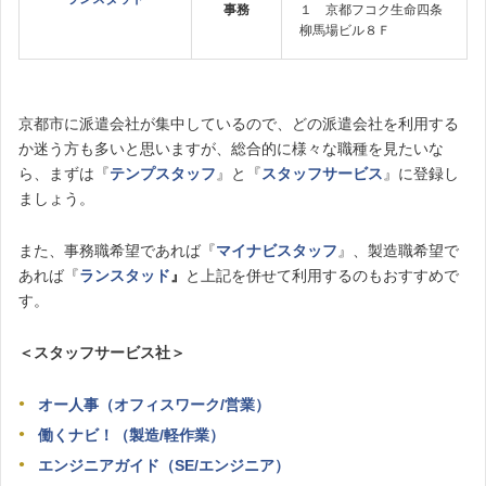
事務
１ 京都フコク生命四条
柳馬場ビル８Ｆ
京都市に派遣会社が集中しているので、どの派遣会社を利用する
か迷う方も多いと思いますが、総合的に様々な職種を見たいな
ら、まずは『
テンプスタッフ
』と『
スタッフサービス
』に登録し
ましょう。
また、事務職希望であれば『
マイナビスタッフ
』、製造職希望で
あれば『
ランスタッド
』
と上記を併せて利用するのもおすすめで
す。
＜スタッフサービス社＞
オー人事（オフィスワーク/営業）
働くナビ！（製造/軽作業）
エンジニアガイド（SE/エンジニア）