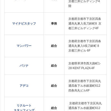
京都三井ビルディング4
階
京都府京都市下京区四条
マイナビスタッフ
事務
通烏丸東入長刀鉾町8 京
都三井ビルディング4F
京都府京都市下京区四条
マンパワー
総合
通烏丸東入ﾙ長刀鉾町 8
京都三井ビル 6F
京都県草津市西大路町1-
パソナ
総合
28 KENT PLAZA 4F
京都府京都市下京区烏丸
アデコ
総合
通四条下ル水銀屋町612
四条烏丸ビル6F
京都府京都市下京区烏丸
リクルート
総合
通四条下ル水銀屋町612
スタッフィング