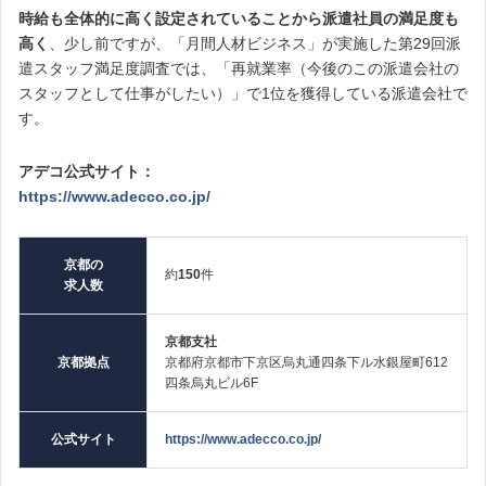
時給も全体的に高く設定されていることから派遣社員の満足度も
高く
、少し前ですが、「月間人材ビジネス」が実施した第29回派
遣スタッフ満足度調査では、「再就業率（今後のこの派遣会社の
スタッフとして仕事がしたい）」で1位を獲得している派遣会社で
す。
アデコ公式サイト：
https://www.adecco.co.jp/
京都の
約
150
件
求人数
京都支社
京都拠点
京都府京都市下京区烏丸通四条下ル水銀屋町612
四条烏丸ビル6F
公式サイト
https://www.adecco.co.jp/