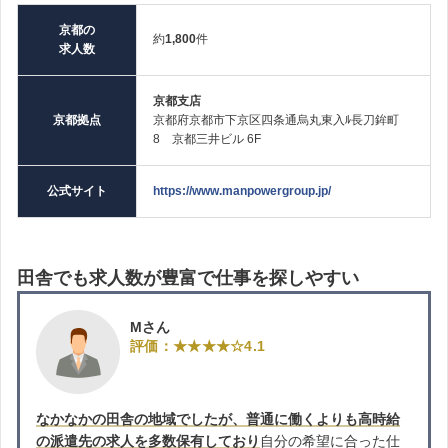
京都の
約
1,800
件
求人数
京都支店
京都拠点
京都府京都市下京区四条通烏丸東入ﾙ長刀鉾町
8 京都三井ビル 6F
公式サイト
https://www.manpowergroup.jp/
田舎でも求人数が豊富で仕事を探しやすい
Mさん
評価：★★★★☆4.1
なかなかの田舎の地域でしたが、普通に働くよりも高時給
の派遣先の求人を多数保有しており
自分の希望に合った仕