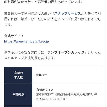
の対応がよかった」
と高評価の声もあがっています。
業界最大手で利用満足度の高い
『
スタッフサービス
』
と併せて利
用すれば、希望にぴったりの求人をスムーズに見つけられるでし
ょう。
公式サイト：
https://www.tempstaff.co.jp
※スキルに不安な方向けに「
テンプオープンカレッジ
」といった
スキルアップ支援制度もあります。
京都の
約
800
件
求人数
京都オフィス
京都拠点
京都府京都市下京区四条通烏丸東入長刀鉾町20
四条烏丸FTスクエア4F