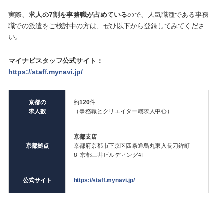
実際、
求人の7割を事務職が占めている
ので、人気職種である事務
職での派遣をご検討中の方は、ぜひ以下から登録してみてくださ
い。
マイナビスタッフ公式サイト：
https://staff.mynavi.jp/
京都の
約
120
件
求人数
（事務職とクリエイター職求人中心）
京都支店
京都拠点
京都府京都市下京区四条通烏丸東入長刀鉾町
8 京都三井ビルディング4F
公式サイト
https://staff.mynavi.jp/