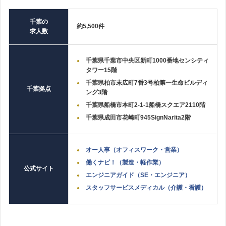
千葉の
約5,500件
求人数
千葉県千葉市中央区新町1000番地センシティ
タワー15階
千葉県柏市末広町7番3号柏第一生命ビルディ
千葉拠点
ング3階
千葉県船橋市本町2‐1‐1船橋スクエア2110階
千葉県成田市花崎町945SignNarita2階
オー人事（オフィスワーク・営業）
働くナビ！（製造・軽作業）
公式サイト
エンジニアガイド（SE・エンジニア）
スタッフサービスメディカル（介護・看護）