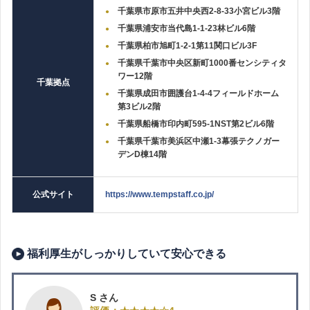
千葉県市原市五井中央西2‐8‐33小宮ビル3階
千葉県浦安市当代島1‐1‐23林ビル6階
千葉県柏市旭町1‐2‐1第11関口ビル3F
千葉県千葉市中央区新町1000番センシティタ
ワー12階
千葉拠点
千葉県成田市囲護台1‐4‐4フィールドホーム
第3ビル2階
千葉県船橋市印内町595‐1NST第2ビル6階
千葉県千葉市美浜区中瀬1‐3幕張テクノガー
デンD棟14階
公式サイト
https://www.tempstaff.co.jp/
福利厚生がしっかりしていて安心できる
S さん