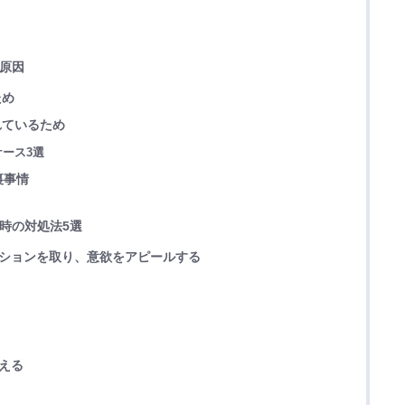
る原因
ため
れているため
ース3選
裏事情
た時の対処法5選
ーションを取り、意欲をアピールする
える