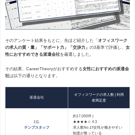
そのアンケート結果をもとに、先ほど紹介した「
オフィスワーク
の求人の質・量」「サポート力」「交渉力」
の3基準で評価し、
女
性におすすめできる派遣会社
を厳選しました。
その結果、
CareerTheoryがおすすめする
女性におすすめの派遣会
社
は以下の通りとなります。
オフィスワークの求人数 | 利用
派遣会社
者満足度
約17,000件 |
1位.
★★★★☆ 4.3
テンプスタッフ
求人数No.1!!女性が働きやすい
制度が整っている