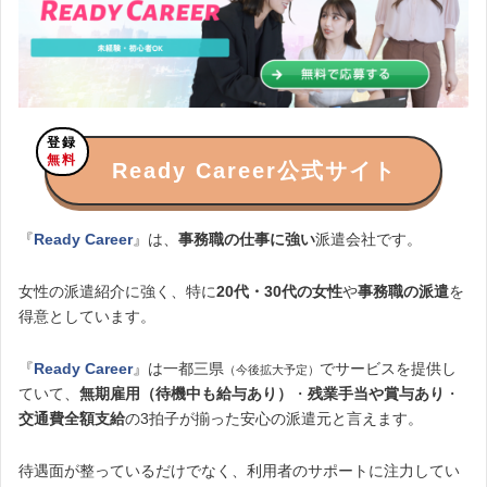
登録
無料
Ready Career公式サイト
『
Ready Career
』は、
事務職の仕事に強い
派遣会社です。
女性の派遣紹介に強く、特に
20代・30代の女性
や
事務職の派遣
を
得意としています。
『
Ready Career
』は一都三県
でサービスを提供し
（今後拡大予定）
ていて、
無期雇用（待機中も給与あり）
・
残業手当や賞与あり
・
交通費全額支給
の3拍子が揃った安心の派遣元と言えます。
待遇面が整っているだけでなく、利用者のサポートに注力してい