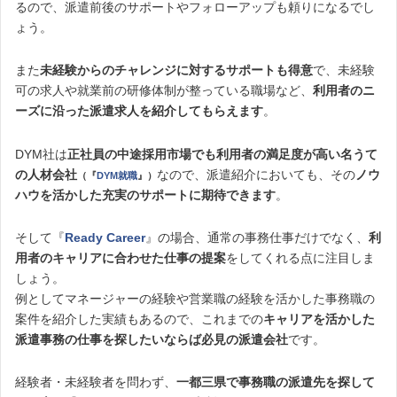
るので、派遣前後のサポートやフォローアップも頼りになるでし
ょう。
また
未経験からのチャレンジに対するサポートも得意
で、未経験
可の求人や就業前の研修体制が整っている職場など、
利用者のニ
ーズに沿った派遣求人を紹介してもらえます
。
DYM社は
正社員の中途採用市場でも利用者の満足度が高い名うて
の人材会社
なので、派遣紹介においても、その
ノウ
（『
DYM就職
』）
ハウを活かした充実のサポートに期待できます
。
そして『
Ready Career
』の場合、通常の事務仕事だけでなく、
利
用者のキャリアに合わせた仕事の提案
をしてくれる点に注目しま
しょう。
例としてマネージャーの経験や営業職の経験を活かした事務職の
案件を紹介した実績もあるので、これまでの
キャリアを活かした
派遣事務の仕事を探したいならば必見の派遣会社
です。
経験者・未経験者を問わず、
一都三県で事務職の派遣先を探して