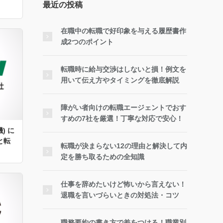
最近の投稿
在職中の転職で好印象を与える履歴書作
成2つのポイント
転職時に給与交渉はしないと損！例文を
用いて伝え方やタイミングを徹底解説
障がい者向けの転職エージェントでおす
すめの7社を厳選！丁寧な対応で安心！
) に
と転
転職が決まらない12の理由と解決して内
定を勝ち取るための全知識
仕事を辞めたいけど怖いから言えない！
退職を言いづらいときの対処法・コツ
職務要約の書き方で差をつける！職業別