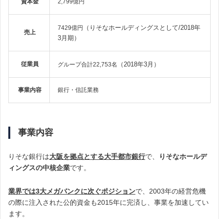
資本金
2,799億円
（りそなホールディングスとして/2018年
7429億円
売上
3月期）
従業員
（2018年3月）
グループ合計22,753名
事業内容
銀行・信託業務
事業内容
りそな銀行は
大阪を拠点とする大手都市銀行
で、
りそなホールデ
ィングスの中核企業
です。
業界では3大メガバンクに次ぐポジション
で、2003年の経営危機
の際に注入された公的資金も2015年に完済し、事業を加速してい
ます。