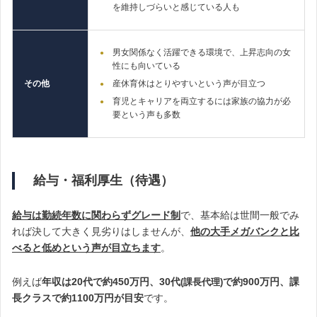
を維持しづらいと感じている人も
男女関係なく活躍できる環境で、上昇志向の女
性にも向いている
その他
産休育休はとりやすいという声が目立つ
育児とキャリアを両立するには家族の協力が必
要という声も多数
給与・福利厚生（待遇）
給与は勤続年数に関わらず
グレード制
で、基本給は世間一般でみ
れば決して大きく見劣りはしませんが、
他の大手メガバンク
と比
べると低めという声が目立ちます
。
例えば
年収は20代で約450万円、30代
で約900万円、課
(課長代理)
長クラスで約1100万円が目安
です。