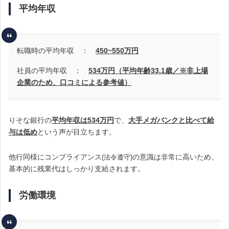
平均年収
転職時の平均年収 ：
450~550
万円
社員の平均年収 ：
534万円（平均年齢33.1歳／※非上場
企業のため、口コミによる参考値）
りそな銀行の
平均年収は534万円
で、
大手メガバンクと比べて給
与は低め
という声が目立ちます。
他行同様にコンプライアンス
の意識は非常に高いため、
(法令遵守)
基本的に残業代はしっかり支給されます。
労働環境