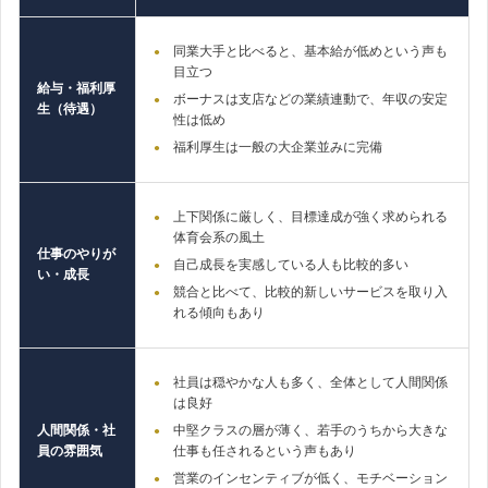
同業大手と比べると、基本給が低めという声も
目立つ
給与・福利厚
ボーナスは支店などの業績連動で、年収の安定
生（待遇）
性は低め
福利厚生は一般の大企業並みに完備
上下関係に厳しく、目標達成が強く求められる
体育会系の風土
仕事のやりが
自己成長を実感している人も比較的多い
い・成長
競合と比べて、比較的新しいサービスを取り入
れる傾向もあり
社員は穏やかな人も多く、全体として人間関係
は良好
人間関係・社
中堅クラスの層が薄く、若手のうちから大きな
員の雰囲気
仕事も任されるという声もあり
営業のインセンティブが低く、モチベーション