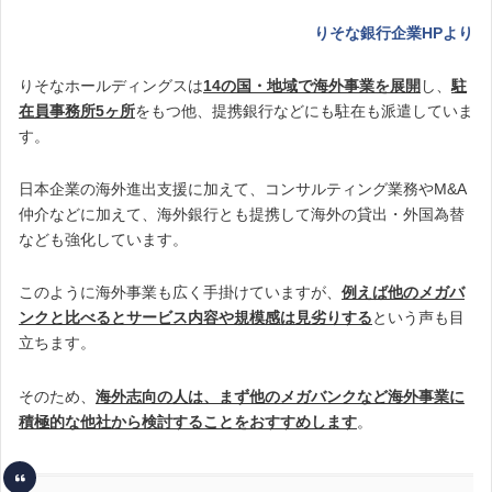
りそな銀行企業HPより
りそなホールディングスは
14の国・地域で海外事業を展開
し、
駐
在員事務所5ヶ所
をもつ他、提携銀行などにも駐在も派遣していま
す。
日本企業の海外進出支援に加えて、コンサルティング業務やM&A
仲介などに加えて、海外銀行とも提携して海外の貸出・外国為替
なども強化しています。
このように海外事業も広く手掛けていますが、
例えば他のメガバ
ンクと比べるとサービス内容や規模感は見劣りする
という声も目
立ちます。
そのため、
海外志向の人は、まず他のメガバンクなど海外事業に
積極的な他社から検討することをおすすめします
。