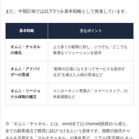
また、中期計画では以下3つを基本戦略として推進しています。
基本戦略
主なポイント
オムニ・チャネル
より多くの顧客に対し、いつでも・どこでも
の進化
最適なソリューションを提供
オムニ・アドバイ
“顧客の立場になりきってサービスを提供す
ザーの育成
る力”を備えた人材の育成など
オムニ・リージョ
インターネット専業の「スマートストア」の
ナル体制の確立
本格展開など
※
「オムニ・チャネル」とは、omni(全て)とchannel(経路)から成り、
全ての顧客接点で購買に結びつけるという意味です。複数の販売チャ
ネルを活用する「マルチチャネル」の進化系で、リアル(実店舗)とネッ