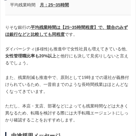
平均残業時間
月：
25~35
時間
りそな銀行の
平均残業時間は【25~35時間程度】で、競合のみず
ほ銀行などと比較しても同程度
です。
ダイバーシティ
も推進中で女性社員も増えてきている他、
(多様性)
女性管理職比率も20%以上
と他行にも決して見劣りしないと言え
るでしょう。
また、残業削減も推進中で、原則として19時までの退社が義務付
けられているため、一昔前までのような長時間残業はほとんどな
くなってきています。
ただし、本店・支店、部署などによっても残業時間などは大きく
異なるため
、転職を検討する際には大手転職エージェントにしっ
かり確認することをおすすめします。
中途採用メッセージ