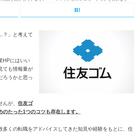
B!
…？」と考えて
業HPにはいい
見ても情報量が
だろうかと思っ
せんが、
住友ゴ
めのたった1つのコツも存在します。
数多くの転職をアドバイスしてきた知見や経験をもとに、住