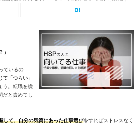
B!
？」
っているの
じて「つらい」
ょう。転職を繰
間だと責めてし
握して、自分の気質にあった仕事選び
をすればストレスなく