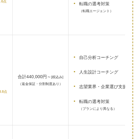
4.6点
転職の選考対策
（転職エージェント）
自己分析コーチング
人生設計コーチング
合計440,000円～
[税込み]
（返金保証・分割制度あり）
志望業界・企業選び支援
3.8点
転職の選考対策
（プランにより異なる）