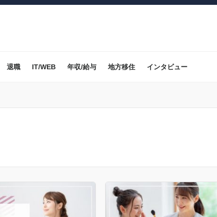
退職
IT/WEB
年収/給与
地方移住
インタビュー