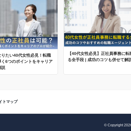
【40代女性必見】正社員事務に転
なりたい40代女性必見！転職
る全手段 | 成功のコツも併せて解
導く6つのポイントをキャリア
解説
イトマップ
© Copyright 2