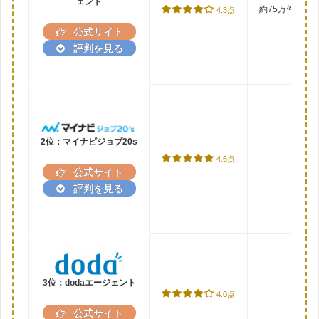
ェント
約75万件
（＋非
4.3点
公式サイト
評判を見る
2位：マイナビジョブ20s
4.6点
公式サイト
評判を見る
3位：dodaエージェント
4.0点
公式サイト