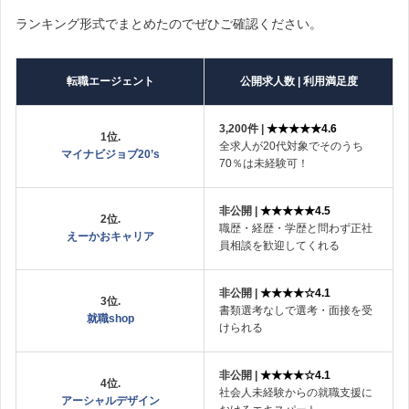
ランキング形式でまとめたのでぜひご確認ください。
転職エージェント
公開求人数 | 利用満足度
3,200件 |
★★★★★4.6
1位.
全求人が20代対象でそのうち
マイナビジョブ20’s
70％は未経験可！
非公開 |
★★★★★4.5
2位.
職歴・経歴・学歴と問わず正社
えーかおキャリア
員相談を歓迎してくれる
非公開 |
★★★★☆4.1
3位.
書類選考なしで選考・面接を受
就職shop
けられる
非公開 |
★★★★☆4.1
4位.
社会人未経験からの就職支援に
アーシャルデザイン