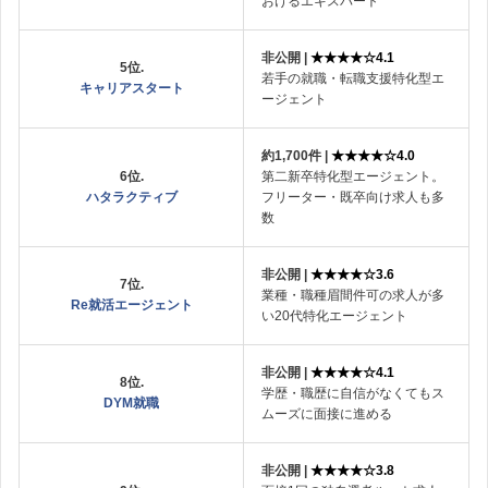
おけるエキスパート
非公開 |
★★★★☆4.1
5位.
若手の就職・転職支援特化型エ
キャリアスタート
ージェント
約1,700件 |
★★★★☆4.0
6位.
第二新卒特化型エージェント。
ハタラクティブ
フリーター・既卒向け求人も多
数
非公開 |
★★★★☆3.6
7位.
業種・職種眉間件可の求人が多
Re就活エージェント
い20代特化エージェント
非公開 |
★★★★☆4.1
8位.
学歴・職歴に自信がなくてもス
DYM就職
ムーズに面接に進める
非公開 |
★★★★☆3.8