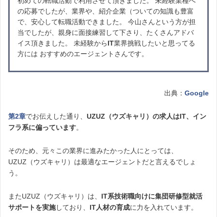
初めての転職活動で利用させて頂きました。 未経験業種へ
の応募でしたが、業界や、紹介企業（ついての知識も豊富
で、安心して転職活動できました。 今山さんという方が担
当でしたが、親身に面接練習して下さり、たくさんアドバ
イス頂きました。 未経験から
IT
業界挑戦したいと思ってる
方には おすすめのエージェントさんです。
出典：
Google
第2章
でお伝えした通り、
UZUZ（ウズキャリ）の求人はIT、イン
フラ系に偏っています
。
そのため、元々この業界に進みたかった人にとっては、
UZUZ（ウズキャリ）は最適なエージェントだと言えるでしょ
う。
またUZUZ（ウズキャリ）は、
IT系技術職向けに集団研修型就活
サポートを実施
しており、
IT人材の育成
に力を入れています。