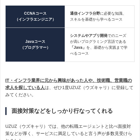
CCNAコース
通信インフラ分野
に必要な知識、
（インフラエンジニア）
スキルを基礎から学べるコース
システムやアプリ開発
でのニーズ
Javaコース
が高いプログラミング言語である
（プログラマー）
「Java」
を、基礎から実践まで学
べるコース
I
T・インフラ業界に元から興味があった人や、技術職、営業職の
求人を探している人
は、ぜひ1度UZUZ（ウズキャリ）に登録して
みてください。
面接対策などをしっかり行なってくれる
UZUZ（ウズキャリ）では、他の転職エージェントと比べ面接対
策などが厚く、サービスに満足していると言う声が多数見受けら