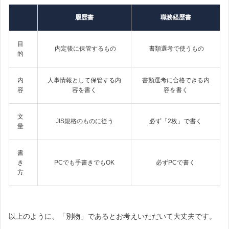
履歴書
職務経歴書
目
内定後に保管するもの
書類選考で使うもの
的
内
人事情報として保管する内
書類選考に合格できる内
容
容を書く
容を書く
文
JIS規格のものに従う
必ず「2枚」で書く
量
書
き
PCでも手書きでもOK
必ずPCで書く
方
以上のように、「別物」であるとお考えいただいて大丈夫です。