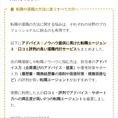
転職や退職の方法に迷うすべての方へ
転職や退職の方法に関する悩みは、それぞれの分野のプロ
フェッショナルに頼るのも有用です。
以下に
アドバイス・ノウハウ提供に長けた転職エージェン
ト
・
口コミ評判の良い退職代行サービス
をまとめました。
次の職場探しや転職ノウハウに悩む方は、担当者の
アドバ
イス力（企業選びのアドバイス・提案）
や選考対策サポー
ト力
（履歴書・職務経歴書の添削や面接対策・模擬面接な
ど）
の評判が良い
転職エージェント
がおすすめです。
実際に利用した人の
口コミ・評判でアドバイス・サポート
力への満足度が高い2つの転職エージェント
を厳選しまし
た。
左右にスクロールできます。