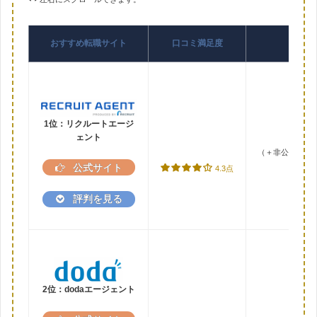
おすすめ転職サイト
口コミ満足度
1位：リクルートエージ
ェント
（＋非公開求人2
公式サイト
4.3点
評判を見る
2位：dodaエージェント