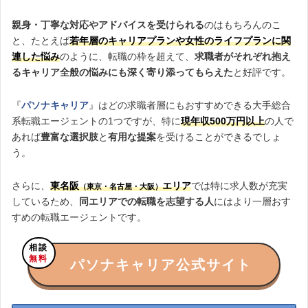
親身・丁寧な対応やアドバイスを受けられる
のはもちろんのこ
と、たとえば
若年層のキャリアプラン
や
女性のライフプランに関
連した悩み
のように、転職の枠を超えて、
求職者がそれぞれ抱え
るキャリア全般の悩みにも深く寄り添ってもらえた
と好評です。
『
パソナキャリア
』はどの求職者層にもおすすめできる大手総合
系転職エージェントの1つですが、特に
現年収500万円以上
の人で
あれば
豊富な選択肢
と
有用な提案
を受けることができるでしょ
う。
さらに、
東名阪
エリア
では特に求人数が充実
（東京・名古屋・大阪）
しているため、
同エリアでの転職を志望する人
にはより一層おす
すめの転職エージェントです。
相談
無料
パソナキャリア公式サイト