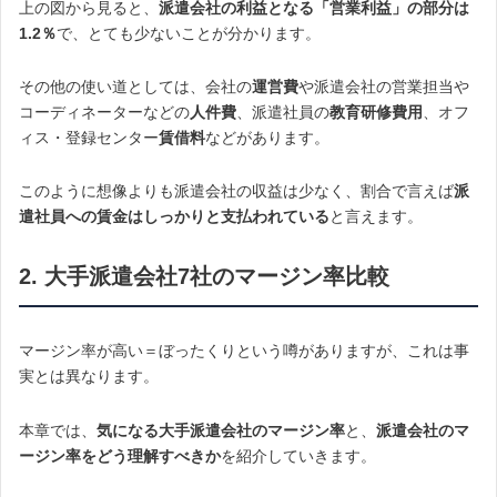
上の図から見ると、
派遣会社の利益となる「営業利益」の部分は
1.2％
で、とても少ないことが分かります。
その他の使い道としては、会社の
運営費
や派遣会社の営業担当や
コーディネーターなどの
人件費
、派遣社員の
教育研修費用
、オフ
ィス・登録センター
賃借料
などがあります。
このように想像よりも派遣会社の収益は少なく、割合で言えば
派
遣社員への賃金はしっかりと支払われている
と言えます。
2. 大手派遣会社7社のマージン率比較
マージン率が高い＝ぼったくりという噂がありますが、これは事
実とは異なります。
本章では、
気になる大手派遣会社のマージン率
と、
派遣会社のマ
ージン率をどう理解すべきか
を紹介していきます。