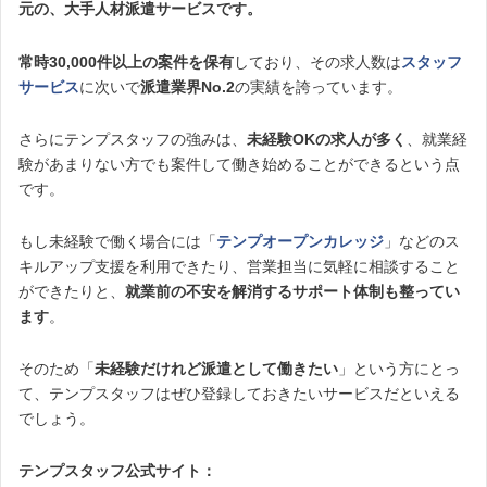
元の、大手人材派遣サービスです。
常時30,000件以上の案件を保有
しており、その求人数は
スタッフ
サービス
に次いで
派遣業界No.2
の実績を誇っています。
さらにテンプスタッフの強みは、
未経験OKの求人が多く
、就業経
験があまりない方でも案件して働き始めることができるという点
です。
もし未経験で働く場合には「
テンプオープンカレッジ
」などのス
キルアップ支援を利用できたり、営業担当に気軽に相談すること
ができたりと、
就業前の不安を解消するサポート体制も整ってい
ます
。
そのため「
未経験だけれど派遣として働きたい
」という方にとっ
て、テンプスタッフはぜひ登録しておきたいサービスだといえる
でしょう。
テンプスタッフ公式サイト：