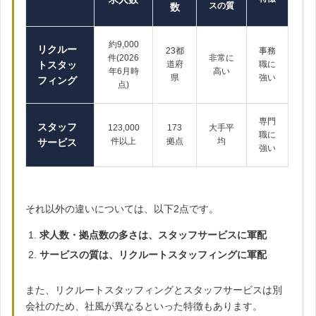
スの質
数
約9,000
リクルー
23都
事務
件(2026
非常に
トスタッ
道府
職に
年6月時
高い
県
強い
フィング
点)
専門
スタッフ
123,000
173
大手平
職に
件以上
拠点
均
サービス
強い
それ以外の違いについては、以下2点です。
求人数・拠点数の多さは、スタッフサービスに軍配
サービスの質は、リクルートスタッフィングに軍配
また、リクルートスタッフィングとスタッフサービスは別
会社のため、社風が異なるといった特徴もあります。