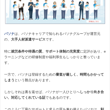
パソナ
は、パソナキャリアで知られるパソナグループが運営元
の、
大手人材派遣サービス
です。
特に
就労条件や待遇の質、サポート体制の充実度
に定評があり、e
ラーニングなどの研修制度や福利厚生もしっかりと整っていま
す。
一方で、パソナは登録するための
審査が厳しく、時間もかかって
しまう
という難点があります。
しかしそれは裏を返せば、パソナが一人ひとりへ
しっかり向き合
い、対応してくれている証
でもあるのです。
このように丁寧なサポートと求人の質を兼ね備えたパソナは、
利