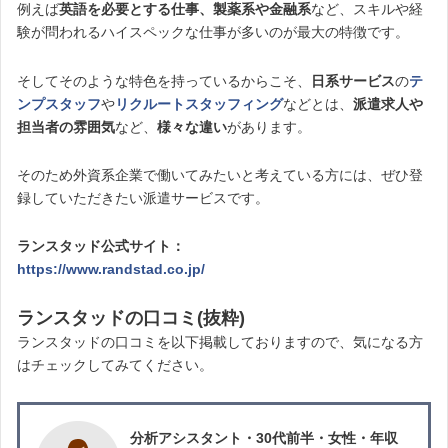
例えば
英語を必要とする仕事、製薬系や金融系
など、スキルや経
験が問われるハイスペックな仕事が多いのが最大の特徴です。
そしてそのような特色を持っているからこそ、
日系サービス
の
テ
ンプスタッフ
や
リクルートスタッフィング
などとは、
派遣求人や
担当者の雰囲気
など、
様々な違い
があります。
そのため外資系企業で働いてみたいと考えている方には、ぜひ登
録していただきたい派遣サービスです。
ランスタッド公式サイト：
https://www.randstad.co.jp/
ランスタッドの口コミ(抜粋)
ランスタッドの口コミを以下掲載しておりますので、気になる方
はチェックしてみてください。
分析アシスタント・30代前半・女性・年収