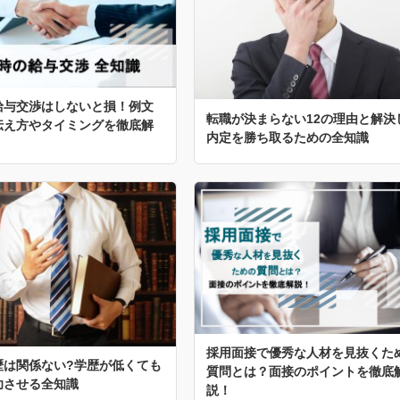
給与交渉はしないと損！例文
転職が決まらない12の理由と解決
伝え方やタイミングを徹底解
内定を勝ち取るための全知識
採用面接で優秀な人材を見抜くた
歴は関係ない?学歴が低くても
質問とは？面接のポイントを徹底
功させる全知識
説！