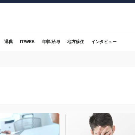
退職
IT/WEB
年収/給与
地方移住
インタビュー