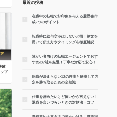
最近の投稿
在職中の転職で好印象を与える履歴書作
成2つのポイント
転職時に給与交渉はしないと損！例文を
用いて伝え方やタイミングを徹底解説
障がい者向けの転職エージェントでおす
すめの7社を厳選！丁寧な対応で安心！
失敗
テップ
転職が決まらない12の理由と解決して内
定を勝ち取るための全知識
仕事を辞めたいけど怖いから言えない！
退職を言いづらいときの対処法・コツ
職務要約の書き方で差をつける！職業別