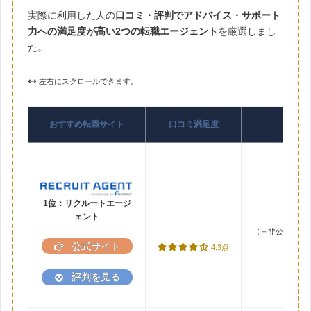
実際に利用した人の
口コミ・評判でアドバイス・サポート
力への満足度が高い2つの転職エージェント
を厳選しまし
た。
左右にスクロールできます。
おすすめ転職サイト
口コミ満足度
1位：リクルートエージ
ェント
（＋非公開求人2
公式サイト
4.3点
評判を見る