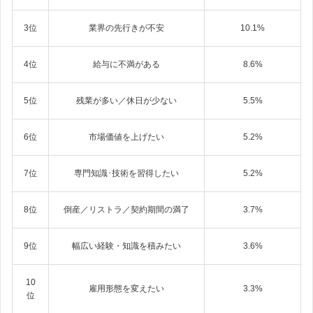
3位
業界の先行きが不安
10.1%
4位
給与に不満がある
8.6%
5位
残業が多い／休日が少ない
5.5%
6位
市場価値を上げたい
5.2%
7位
専門知識･技術を習得したい
5.2%
8位
倒産／リストラ／契約期間の満了
3.7%
9位
幅広い経験・知識を積みたい
3.6%
10
雇用形態を変えたい
3.3%
位