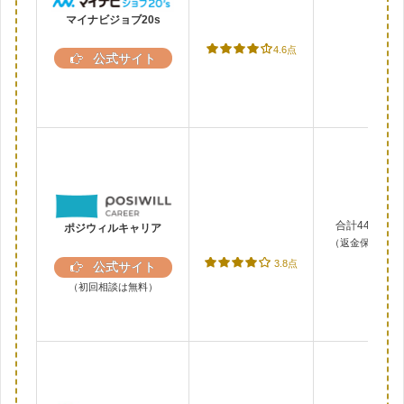
マイナビジョブ20s
完全
4.6点
公式サイト
合計440,000
ポジウィルキャリア
（返金保証・分
3.8点
公式サイト
（初回相談は無料）