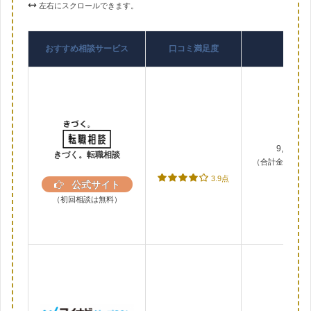
左右にスクロールできます。
おすすめ相談サービス
口コミ満足度
料
9,038
きづく。転職相談
（合計金額187,0
3.9点
公式サイト
（初回相談は無料）