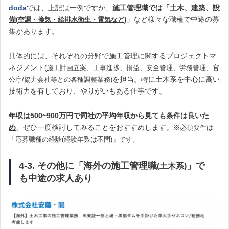
doda
では、上記は一例ですが、
施工管理職では「土木、建築、設
備
」
など様々な職種で中途の募
(空調・換気・給排水衛生・電気など)
集があります。
具体的には、それぞれの分野で施工管理に関するプロジェクトマ
ネジメント
(施工計画立案、工事進捗、損益、安全管理、労務管理、官
を担当。特に土木系を中心に高い
公庁/協力会社等との各種調整業務)
技術力を有しており、やりがいもある仕事です。
年収は500~900万円で同社の平均年収から見ても条件は良いた
め
、ぜひ一度検討してみることをおすすめします。
※必須要件は
「応募職種の経験(経験年数は不問)」です。
4-3. その他に「海外の施工管理職
」で
(土木系)
も中途の求人あり