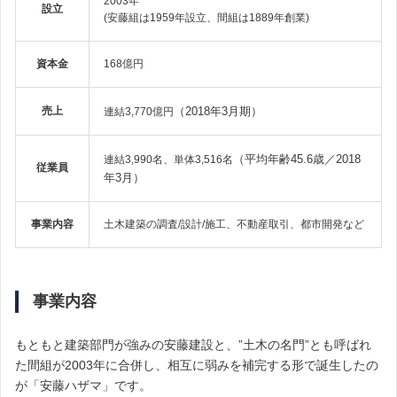
2003年
設立
(安藤組は1959年設立、間組は1889年創業)
資本金
168億円
売上
（2018年3月期）
連結3,770億円
（平均年齢
45.6歳／2018
連結3,990名、単体3,516名
従業員
年3月）
事業内容
土木建築の調査/設計/施工、不動産取引、都市開発など
事業内容
もともと建築部門が強みの安藤建設と、”土木の名門”とも呼ばれ
た間組が2003年に合併し、相互に弱みを補完する形で誕生したの
が「安藤ハザマ」です。