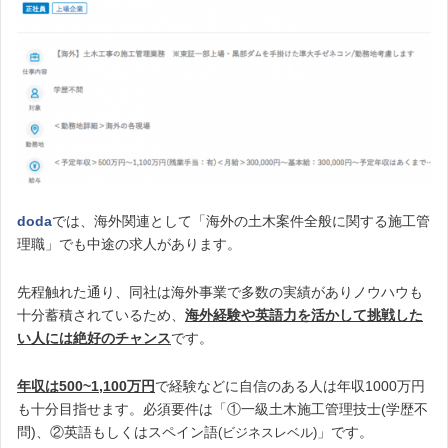
doda
では、海外関連として「海外の土木案件全般に関する施工管
理職」でも中途の求人があります。
先程触れた通り、同社は海外事業で多数の実績がありノウハウも
十分蓄積されているため、
海外経験や英語力を活かして挑戦した
い人には絶好のチャンス
です。
年収は500~1,100万円
で経験などに自信のある人は年収1000万円
も十分目指せます。必須要件は「①一級土木施工管理技士(学歴不
問)、②英語もしくはスペイン語
」です。
(ビジネスレベル)