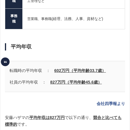
職
工管理など
事務
(経理、法務、人事、資材など)
営業職、事務職
職
平均年収
転職時の平均年収 ：
602
万円（平均年齢33.7歳）
社員の平均年収 ：
827万円（平均年齢45.6歳）
会社四季報より
安藤ハザマの
平均年収は827万円
で以下の通り、
競合と比べても
標準的
です
。