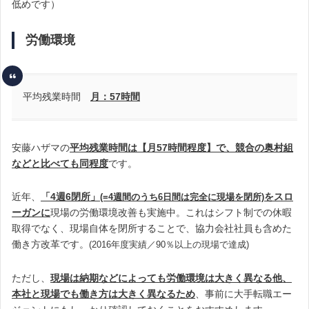
低めです）
労働環境
平均残業時間
月：57時間
安藤ハザマの
平均残業時間は【月57時間程度】で、競合の奥村組
などと比べても同程度
です。
近年、
「4週6閉所」
をスロ
(=4週間のうち6日間は完全に現場を閉所)
ーガンに
現場の労働環境改善も実施中。これはシフト制での休暇
取得でなく、現場自体を閉所することで、協力会社社員も含めた
働き方改革です。
(2016年度実績／90％以上の現場で達成)
ただし、
現場は納期などによっても労働環境は大きく異なる他、
本社と現場でも働き方は大きく異なるため
、事前に大手転職エー