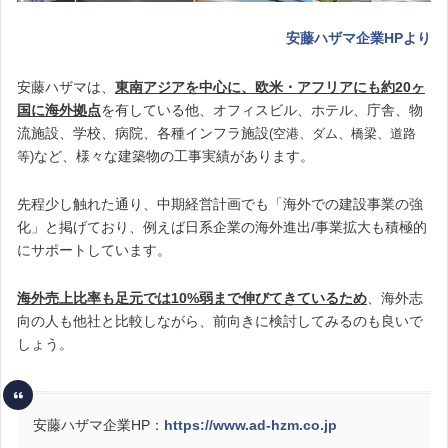
安藤ハザマ企業HPより
安藤ハザマは、
東南アジアを中心に、欧米・アフリアにも約20ヶ
国に海外拠点
を有している他、オフィスビル、ホテル、庁舎、物
流施設、学校、病院、各種インフラ施設
(空港、ダム、橋梁、道路
など、様々な建築物の工事実績があります。
等)
先程少し触れた通り、中期経営計画でも「海外での建設事業の強
化」と掲げており、例えば日系企業の海外進出/事業拡大も積極的
にサポートしています。
海外売上比率も足元では10%弱まで伸びてきているため
、海外志
向の人も他社と比較しながら、前向きに検討してみるのも良いで
しょう。
安藤ハザマ企業HP：
https://www.ad-hzm.co.jp