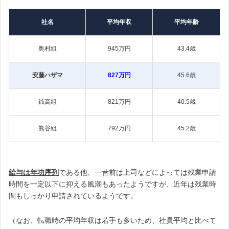
社名
平均年収
平均年齢
奥村組
945万円
43.4歳
安藤ハザマ
827万円
45.6歳
銭高組
821万円
40.5歳
熊谷組
792万円
45.2歳
給与は年功序列
である他、一昔前は上司などによっては残業申請
時間を一定以下に抑える風潮もあったようですが、近年は残業時
間もしっかり申請されているようです。
（なお、転職時の平均年収は若手も多いため、社員平均と比べて