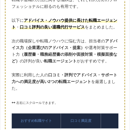
フェッショナルに頼るのも有用です。
以下に
アドバイス・ノウハウ提供に長けた転職エージェン
ト
・
口コミ評判の良い退職代行サービス
をまとめました。
次の職場探しや転職ノウハウに悩む方は、担当者の
アドバ
イス力（企業選びのアドバイス・提案）
や選考対策サポー
ト力
（履歴書・職務経歴書の添削や面接対策・模擬面接な
ど）
の評判が良い
転職エージェント
がおすすめです。
実際に利用した人の
口コミ・評判でアドバイス・サポート
力への満足度が高い2つの転職エージェント
を厳選しまし
た。
左右にスクロールできます。
おすすめ転職サイト
口コミ満足度