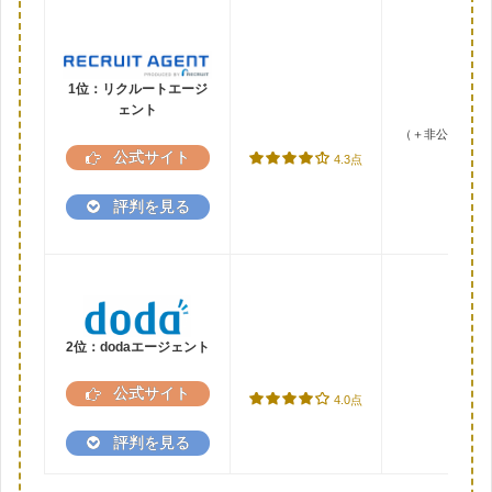
1位：リクルートエージ
ェント
（＋非公開求人2
公式サイト
4.3点
評判を見る
2位：dodaエージェント
公式サイト
4.0点
評判を見る