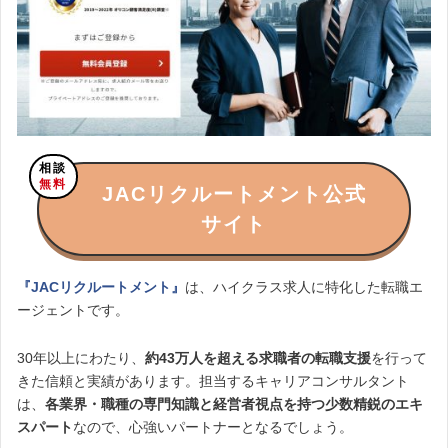
相談
無料
JACリクルートメント公式
サイト
『
JACリクルートメント
』
は、ハイクラス求人に特化した転職エ
ージェントです。
30年以上にわたり、
約43万人を超える求職者の転職支援
を行って
きた信頼と実績があります。担当するキャリアコンサルタント
は、
各業界・職種の専門知識と経営者視点を持つ少数精鋭のエキ
スパート
なので、心強いパートナーとなるでしょう。