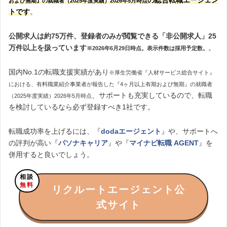
および無期』の就職者（2025年度実績）2026年5月時点
トです
。
公開求人は約75万件、登録者のみが閲覧できる「非公開求人」25
万件以上を扱っています
。
※2026年6月29日時点。表示件数は採用予定数。
国内No.1の転職支援実績があり
※厚生労働省『人材サービス総合サイト』
における、有料職業紹介事業者が報告した『4ヶ月以上有期および無期』の就職者
、サポートも充実しているので、転職
（2025年度実績）2026年5月時点
を検討しているなら必ず登録すべき1社です。
転職成功率を上げるには、『
dodaエージェント
』や、サポートへ
の評判が高い『
パソナキャリア
』や『
マイナビ転職 AGENT
』を
併用すると良いでしょう。
相談
無料
リクルートエージェント公
式サイト