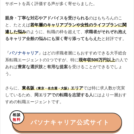
サポートを高く評価する声が多く寄せらました。
親身・丁寧な対応やアドバイスを受けられる
のはもちろんのこ
と、たとえば
若年層のキャリアプラン
や
女性のライフプランに関
連した悩み
のように、転職の枠を超えて、
求職者がそれぞれ抱え
るキャリア全般の悩みにも深く寄り添ってもらえた
と好評です。
『
パソナキャリア
』はどの求職者層にもおすすめできる大手総合
系転職エージェントの1つですが、特に
現年収500万円以上
の人で
あれば
豊富な選択肢
と
有用な提案
を受けることができるでしょ
う。
さらに、
東名阪
エリア
では特に求人数が充実
（東京・名古屋・大阪）
しているため、
同エリアでの転職を志望する人
にはより一層おす
すめの転職エージェントです。
相談
無料
パソナキャリア公式サイト