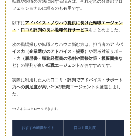
転職や退職の方法に関する悩みは、それぞれの分野のプロ
フェッショナルに頼るのも有用です。
以下に
アドバイス・ノウハウ提供に長けた転職エージェン
ト
・
口コミ評判の良い退職代行サービス
をまとめました。
次の職場探しや転職ノウハウに悩む方は、担当者の
アドバ
イス力（企業選びのアドバイス・提案）
や選考対策サポー
ト力
（履歴書・職務経歴書の添削や面接対策・模擬面接な
ど）
の評判が良い
転職エージェント
がおすすめです。
実際に利用した人の
口コミ・評判でアドバイス・サポート
力への満足度が高い2つの転職エージェント
を厳選しまし
た。
左右にスクロールできます。
おすすめ転職サイト
口コミ満足度