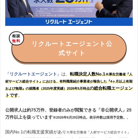
相談
無料
リクルートエージェント公
式サイト
『
リクルートエージェント
』は、
転職決定人数No.1
※厚生労働省『人
材サービス総合サイト』における、有料職業紹介事業者が報告した『4ヶ月以上有期
の総合転職エージェン
および無期』の就職者（2025年度実績）2026年5月時点
トです
。
公開求人は約75万件、登録者のみが閲覧できる「非公開求人」25
万件以上を扱っています
。
※2026年6月29日時点。表示件数は採用予定数。
国内No.1の転職支援実績があり
※厚生労働省『人材サービス総合サイト』