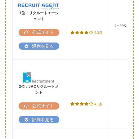
1位：リクルートエージ
ェント
（＋非公開求人2
公式サイト
4.3点
評判を見る
2位：JACリクルートメ
ント
4.1点
公式サイト
評判を見る