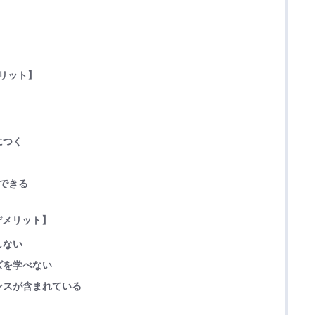
メリット】
につく
できる
デメリット】
しない
ズを学べない
ンスが含まれている