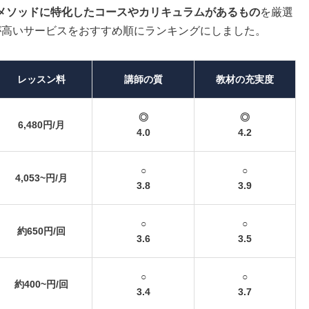
メソッドに特化したコースやカリキュラムがあるもの
を厳選
が高いサービスをおすすめ順にランキングにしました。
レッスン料
講師の質
教材の充実度
◎
◎
6,480円/月
4.0
4.2
○
○
4,053~円/月
3.8
3.9
○
○
約650円/回
3.6
3.5
○
○
約400~円/回
3.4
3.7