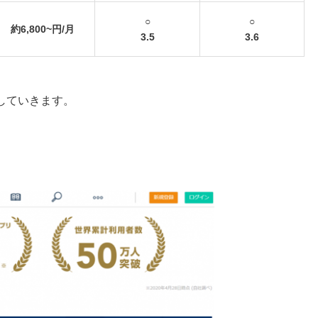
○
○
約6,800~円/月
3.5
3.6
していきます。