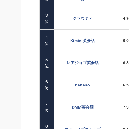
3
クラウティ
4,
位
4
Kimini英会話
6,
位
5
レアジョブ英会話
6,
位
6
hanaso
6,
位
7
DMM英会話
7,
位
8