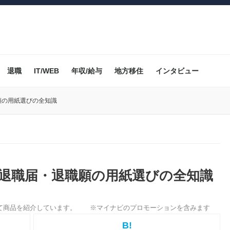
退職
IT/WEB
年収/給与
地方移住
インタビュー
願の用紙選びの全知識
い退職届・退職願の用紙選びの全知識
B!