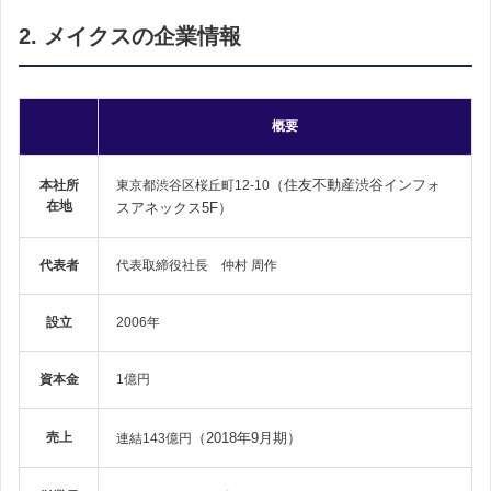
2. メイクスの企業情報
概要
（住友不動産渋谷インフォ
本社所
東京都渋谷区桜丘町12-10
在地
スアネックス5F）
代表者
代表取締役社長 仲村 周作
設立
2006年
資本金
1億円
売上
（2018年9月期）
連結143億円