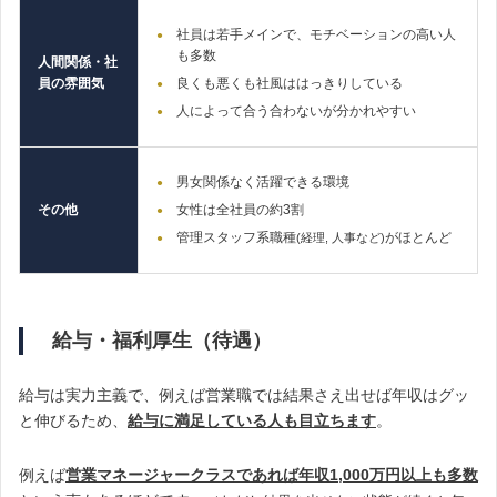
社員は若手メインで、モチベーションの高い人
も多数
人間関係・社
員の雰囲気
良くも悪くも社風ははっきりしている
人によって合う合わないが分かれやすい
男女関係なく活躍できる環境
その他
女性は全社員の約3割
管理スタッフ系職種
がほとんど
(経理, 人事など)
給与・福利厚生（待遇）
給与は実力主義で、例えば営業職では結果さえ出せば年収はグッ
と伸びるため、
給与に
満足している人も目立ちます
。
例えば
営業マネージャークラスであれば年収1,000万円以上も多数