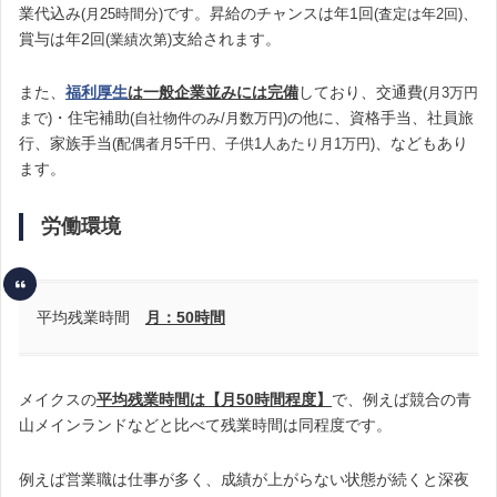
業代込み
です。昇給のチャンスは年1回
、
(月25時間分)
(査定は年2回)
賞与は年2回
支給されます。
(業績次第)
また、
福利厚生
は一般企業並みには完備
しており、交通費
(月3万円
・住宅補助
の他に、資格手当、社員旅
まで)
(自社物件のみ/月数万円)
行、家族手当
、などもあり
(配偶者月5千円、子供1人あたり月1万円)
ます。
労働環境
平均残業時間
月：50時間
メイクスの
平均残業時間は【月50時間程度】
で、例えば競合の青
山メインランドなどと比べて残業時間は同程度です。
例えば営業職は仕事が多く、成績が上がらない状態が続くと深夜