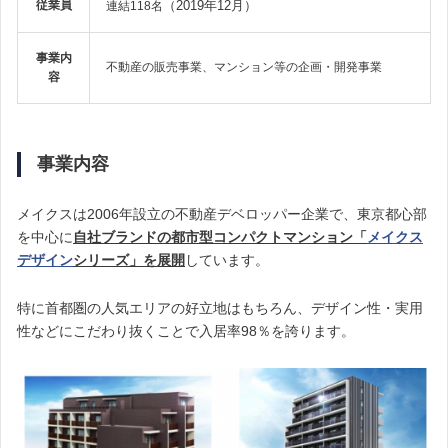
従業員
（2019年12月）
連結118名
事業内
不動産の販売事業、マンション等の企画・開発事業
容
事業内容
メイクスは2006年設立の不動産デベロッパー企業で、東京都心部
を中心に
自社ブランドの都市型コンパクトマンション「
メイクス
デザイン
シリーズ」を展開
しています。
特に首都圏の人気エリアの好立地はもちろん、デザイン性・実用
性などにこだわり抜くことで入居率98％を誇ります。