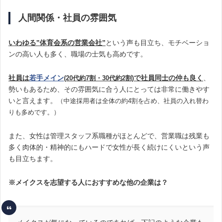
人間関係・社員の雰囲気
いわゆる”体育会系の営業会社”
という声も目立ち、モチベーショ
ンの高い人も多く、職場の士気も高めです。
社員は
若手メイン
で社員同士の仲も良く
、
(20代約7割・30代約2割)
勢いもあるため、その雰囲気に合う人にとっては非常に働きやす
いと言えます。
（中途採用者は全体の約4割を占め、社員の入れ替わ
りも多めです。）
また、女性は管理スタッフ系職種がほとんどで、営業職は残業も
多く肉体的・精神的にもハードで女性が長く続けにくいという声
も目立ちます。
※メイクスを志望する人におすすめな他の企業は？