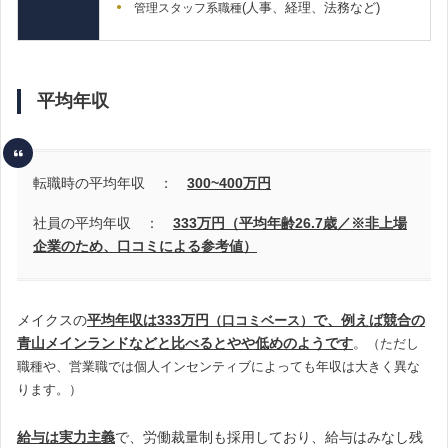
(人事、経理、法務など)
管理スタッフ系職種
平均年収
転職時の平均年収 ：
300~400
万円
社員の平均年収 ：
333万円（平均年齢26.7歳
／※非上場
企業のため、口コミによる参考値）
メイクスの
平均年収は333万円
で、例えば競合の
（
口コミベース）
青山メインランドなどと比べるとやや低めのようです
。
（ただし
職種や、営業職では個人インセンティブによっても年収は大きく異な
ります。）
給与は実力主義
で、労働裁量制も採用しており、給与はみなし残