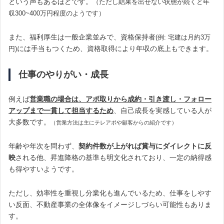
という声もあるほどです。
（ただし結果を出せない状態が続くと年
収300~400万円程度のようです）
また、福利厚生は一般企業並みで、資格保持者
(例: 宅建は月約3万
には手当もつくため、資格取得により年収の底上もできます。
円)
仕事のやりがい・成長
例えば
営業職の場合は、アポ取りから成約・引き渡し・フォロー
アップまで一貫して担当するため
、自己成長を実感している人が
大多数です。
（営業方法は主にテレアポや顧客からの紹介です）
年齢や年次を問わず、
契約件数が上がれば賞与にダイレクトに反
映
される他、昇進降格の基準も明文化されており、一定の納得感
も得やすいようです。
ただし、効率性を重視し分業化も進んでいるため、仕事をしやす
い反面、不動産事業の全体像をイメージしづらい可能性もありま
す。