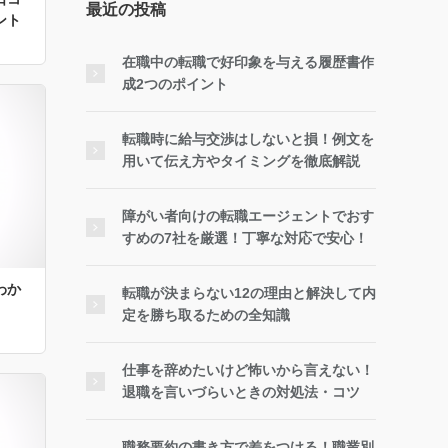
最近の投稿
ント
在職中の転職で好印象を与える履歴書作
成2つのポイント
転職時に給与交渉はしないと損！例文を
用いて伝え方やタイミングを徹底解説
障がい者向けの転職エージェントでおす
すめの7社を厳選！丁寧な対応で安心！
わか
転職が決まらない12の理由と解決して内
定を勝ち取るための全知識
仕事を辞めたいけど怖いから言えない！
退職を言いづらいときの対処法・コツ
職務要約の書き方で差をつける！職業別