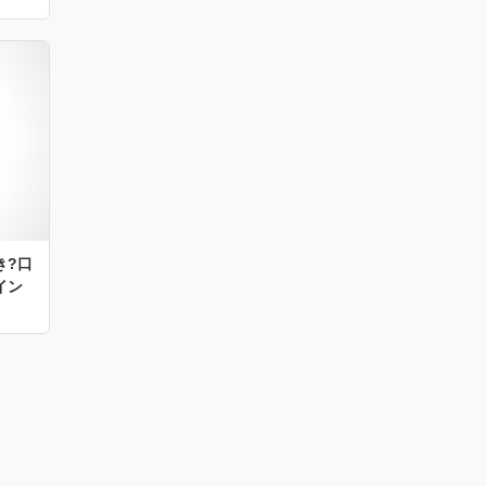
き?口
イン