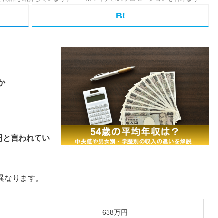
B!
か
円と言われてい
異なります。
638万円