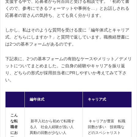
支援する中で、応募者から何百回と受ける相談です。「初めて書
くので、参考にできるフォーマットや事例を…」とお話しされる
応募者の皆さんの気持ち、とても良く分かります。
しかし、私はそのような質問を受ける度に「編年体式とキャリア
式、どちらにしますか？」と質問で返しています。職務経歴書に
は2つの基本フォームがあるのです。
下記表に、2つの基本フォームの有効なケースやメリット／デメリ
ットについてまとめました。ご自身の経験やキャリアを振り返
り、どちらの形式が採用担当者にPRしやすいか考えてみて下さ
い。
編年体式
キャリア式
こん
な転
新卒入社から初めて転職す
キャリアが豊富 転職
職者
る人 社会人経験が浅い人
回数が多い 技術職な
にお
異動の回数が少ない人
どのスペシャリスト