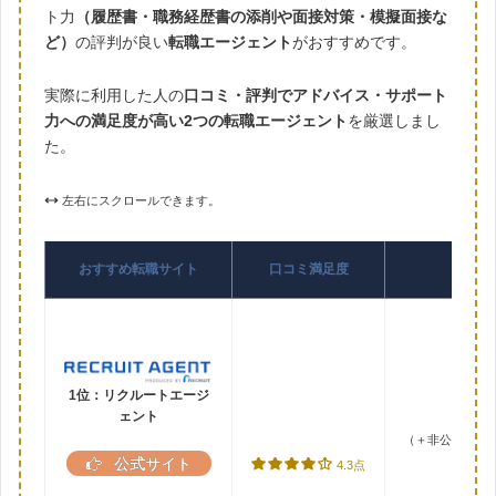
ト力
（履歴書・職務経歴書の添削や面接対策・模擬面接な
ど）
の評判が良い
転職エージェント
がおすすめです。
実際に利用した人の
口コミ・評判でアドバイス・サポート
力への満足度が高い2つの転職エージェント
を厳選しまし
た。
左右にスクロールできます。
おすすめ転職サイト
口コミ満足度
1位：リクルートエージ
ェント
（＋非公開求人2
公式サイト
4.3点