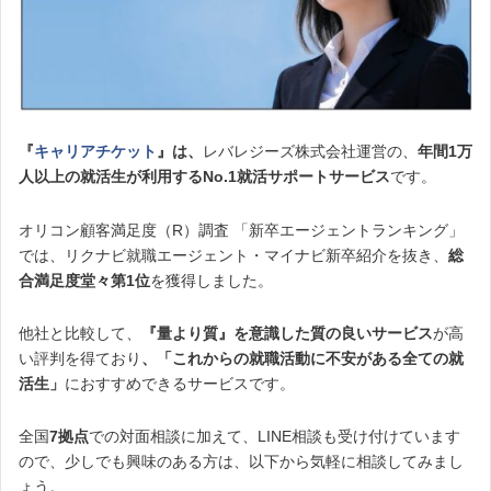
『
キャリアチケット
』は、
レバレジーズ株式会社運営の、
年間1万
人以上の就活生が利用するNo.1就活サポートサービス
です。
オリコン顧客満足度（R）調査 「新卒エージェントランキング」
では、リクナビ就職エージェント・マイナビ新卒紹介を抜き、
総
合満足度堂々第1位
を獲得しました。
他社と比較して、
『量より質』を意識した質の良いサービス
が高
い評判を得ており
、「これからの就職活動に不安がある全ての就
活生」
におすすめできるサービスです。
全国
7拠点
での対面相談に加えて、LINE相談も受け付けています
ので、少しでも興味のある方は、以下から気軽に相談してみまし
ょう。