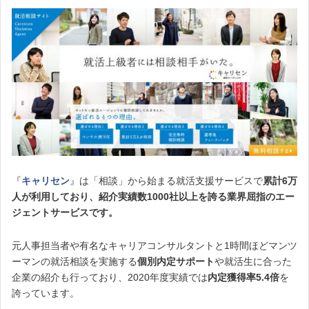
『
キャリセン
』は「相談」から始まる就活支援サービスで
累計6万
人が利用しており、紹介実績数1000社以上を誇る業界屈指のエー
ジェントサービスです。
元人事担当者や有名なキャリアコンサルタントと1時間ほどマンツ
ーマンの就活相談を実施する
個別内定サポート
や就活生に合った
企業の紹介も行っており、2020年度実績では
内定獲得率5.4倍
を
誇っています。