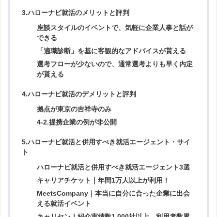
卸売業、小売業
211
3.ハローナビ就活のメリットと評判
産業計の平均
210.2
〔出典〕キャリタス就活2023「6月1日時点の就職活動調査〈速
座談スタイルのイベントで、気軽に企業人事と話が
報〉」，2022.6．
できる
「適職診断」を基に客観的なアドバイスが貰える
教育、学習支援業
209.4
選考フローが少ないので、通常選考よりも早く内定
が貰える
金融業、保険業
207.3
4.ハローナビ就活のデメリットと評判
医療、福祉
206.9
内定をゴールと考えている
拠点が東京の吉祥寺のみ
就活への心構えができていない
4-2.提携企業の例が非公開
製造業
206.6
エントリー社数が少ない
5.ハローナビ就活と併用すべき就活エージェント・サイ
自己分析が甘い
ト
サービス業(他に分類されないもの）
205.3
業界研究・企業研究が甘い
ハローナビ就活と併用すべき就活エージェント3選
自分のレベルにあった企業を受けていない
運輸業、郵便業
201.5
キャリアチケット｜年間1万人以上が利用！
選考テストの対策が不十分である
MeetsCompany｜本当に自分に合った企業に出会
身だしなみに問題がある
宿泊業、飲食サービス業
200.8
える就活イベント
就活に関して悩みがある
キャリセン｜紹介実績数1,000社以上、利用者数累