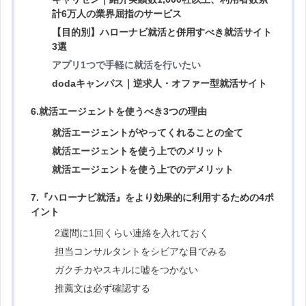
計6万人の業界屈指のサービス
1つでも思い当たることがあれば、あなたの就活はまだ改善の余
【目的別】
ハローナビ就活と併用すべき就活サイト
厚生労働省：賃金構造基本統計調査，2019
地があります
3選
アプリ1つで手軽に就活を行いたい
dodaキャンパス｜逆求人・オファー型就活サイト
6.就活エージェントを使うべき3つの理由
就活エージェントがやってくれることの全て
就活エージェントを使う上でのメリット
就活エージェントを使う上でのデメリット
『【22卒】無い内定（NNT）の末路は？｜コロナで就活に苦戦し
てる人は必見！！脱却は可能？』
『
ES添削できる無料就活サービスおすすめ7選
』
7.『ハローナビ就活』をより効果的に利用するための4ポ
イント
2週間に1回くらい連絡を入れておく
担当コンサルタントをシビアな目でみる
ガクチカやスキルに嘘をつかない
推薦文は必ず確認する