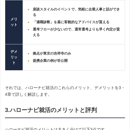
座談スタイルのイベントで、気軽に企業人事と話ができ
る
メリ
「適職診断」を基に客観的なアドバイスが貰える
ット
選考フローが少ないので、通常選考よりも早く内定が貰
える
デメ
拠点が東京の吉祥寺のみ
リッ
提携企業の例が非公開
ト
それでは、ハローナビ就活のこれらのメリット、デメリットを3・
4章で詳しく解説します。
3.ハローナビ就活のメリットと評判
ハローナビ就活のメリットは大きく分けて以下3点です。