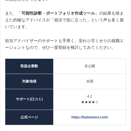
また、
「
可能性診断・ポートフォリオ作成ツール
」
の結果を踏ま
えた的確なアドバイスが「就活で役に立った」という声も多く届
いています。
担当アドバイザーのサポートも手厚く、至れり尽くせりの就職エ
ージェントなので、ぜひ一度登録を検討してみてください。
取扱企業数
非公開
対象地域
全国
4.2
サポート(口コミ)
★★★★☆
公式ページ
https://haloonavi.com/