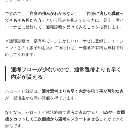
ですので、「
自身の強みがわからない
」、「
自身に適した職種っ
てそもそも何だろう
」という悩みを抱えている方は、是非一度ハ
ローナビに登録して、適職診断を受けてみることを推奨します。
※適職診断は一部有料です。しかしハローナビに登録し、エージ
ェントとの面談予約を入れて頂ければ、一部通常有料も無料で対
応してくれます。
選考フローが少ないので、通常選考よりも早く
内定が貰える
ハローナビ就活は、
通常選考よりも早く内定を狙う事が可能な点
が、就活生から高い評価を得ています。
なぜなら、ハローナビ就活経由で選考に参加すると、
ESや一次面
接をカットして
二次面接から選考をスタートさせる
ことができる
からです。