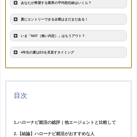
あなたが希望する業界の平均初任給はいくら？
夏にエントリーできる企業はまだまだある！
いま「NNT（無い内定）」はもうアウト？
4年生の夏はESを見直すタイミング
学術研究、専門・技術サービス業
227.2
目次
情報通信業
218.1
建設業
216.7
1.ハローナビ就活の総評｜他エージェントと比較して
2.【結論】ハローナビ就活がおすすめな人