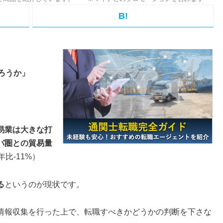
B!
ろうか」
易業は大きな打
パ圏との貿易量
比-11%）
る
というのが現状です。
情報収集を行った上で、転職すべきかどうかの判断を下さな