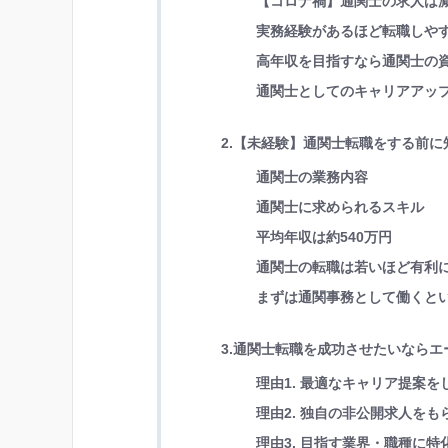
【コロナ禍】通関士の求人は
実務経験があるほど転職しや
高年収を目指すなら通関士の
通関士としてのキャリアアッ
2.【未経験】通関士転職をする前
通関士の業務内容
通関士に求められるスキル
平均年収は
約540
万円
通関士の転職は若いほど有利
まずは通関事務として働くと
3.通関士転職を成功させたいなら
理由1. 最適なキャリア提案を
理由2. 独自の非公開求人をも
理由3. 目指す業界・職種に