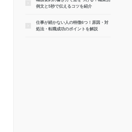
例文と5秒で伝えるコツを紹介
おすすめポイント
仕事が続かない人の特徴6つ！原因・対
処法・転職成功のポイントを解説
編集部が全世代・業種
におすすめする転職エ
ージェント
合計約59万件の圧倒的
求人数！
各業界専門のアドバイ
ザーが提供する抜群の
サポート
CMでおなじみの大手転