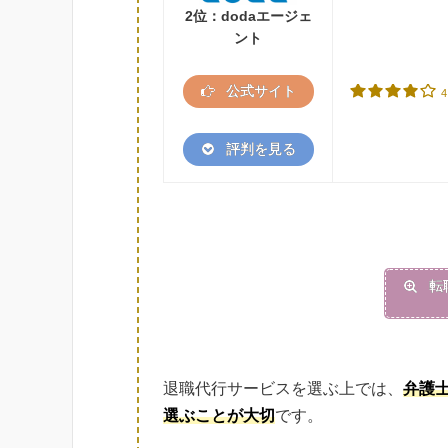
2位：dodaエージェ
ント
公式サイト
4
評判を見る
転
退職代行サービスを選ぶ上では、
弁護
選ぶことが大切
です。