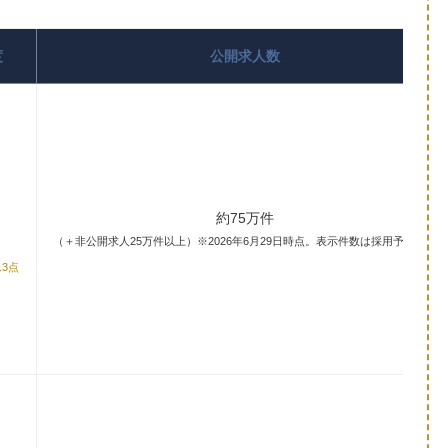
度
公開求人数
約75万件
（＋非公開求人25万件以上）
※2026年6月29日時点。表示件数は採用予定数。
.3点