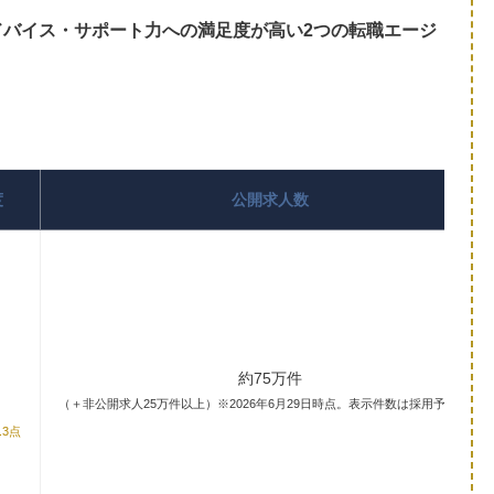
ドバイス・サポート力への満足度が高い2つの転職エージ
度
公開求人数
約75万件
（＋非公開求人25万件以上）※2026年6月29日時点。表示件数は採用予定数。
.3点