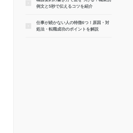
例文と5秒で伝えるコツを紹介
仕事が続かない人の特徴6つ！原因・対
処法・転職成功のポイントを解説
おすすめポイント
編集部が全世代・業種
におすすめする転職エ
ージェント
合計約59万件の圧倒的
求人数！
各業界専門のアドバイ
ザーが提供する抜群の