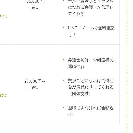
未払い賃金などトラブル
55,000円
になれば弁護士が代理し
（税込）
てくれる
4.9点
LINE・メールで無料相談
可！
弁護士監修・労組連携の
退職代行
交渉ごとになれば労働組
27,000円～
合が肩代わりしてくれる
（税込）
（団体交渉）
4.7点
退職できなければ全額返
金