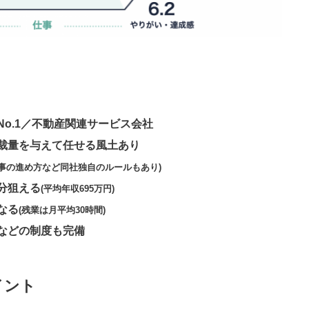
o.1／不動産関連サービス会社
の裁量を与えて任せる風土あり
仕事の進め方など同社独自のルールもあり)
分狙える
(平均年収695万円)
なる
(残業は月平均30時間)
などの制度も完備
イント