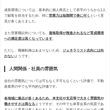
成長環境については、基本的に個人商店として若手のうちから1人
で顧客を担当するため、特に
営業力は短期間で身に付く
という意
見が多くありました。
また営業職以外についても、
資格取得が推進されるなど育成環境
への満足度は高くなっています
。
ただし、職種転換はあまりないため、
ジェネラリスト志向には向
かない
ようです。
人間関係・社員の雰囲気
会社の雰囲気については可もなく不可もなくという評価で、不動
産業界の中でも平均的な評価です。
各地域に拠点が多くあるため、本支社や支店等で大きく雰囲気や
働きやすさは異なる
ようですが、その中でも体育会系の気質であ
るという意見は多くありました。ただ、近年はダイバーシティ推