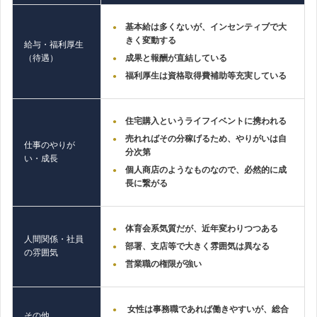
基本給は多くないが、インセンティブで大
きく変動する
給与・福利厚生
（待遇）
成果と報酬が直結している
福利厚生は資格取得費補助等充実している
住宅購入というライフイベントに携われる
売れればその分稼げるため、やりがいは自
仕事のやりが
分次第
い・成長
個人商店のようなものなので、必然的に成
長に繋がる
体育会系気質だが、近年変わりつつある
人間関係・社員
部署、支店等で大きく雰囲気は異なる
の雰囲気
営業職の権限が強い
女性は事務職であれば働きやすいが、総合
その他